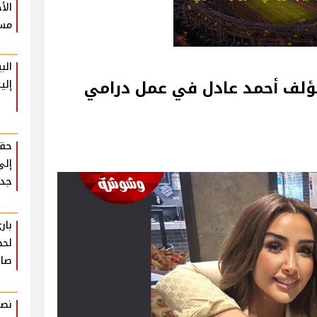
الأ
مست
الب
مؤلف أحمد عادل في عمل درامي
إلي
حقي
إلى
جدي
بار
لحظ
صاد
نصا