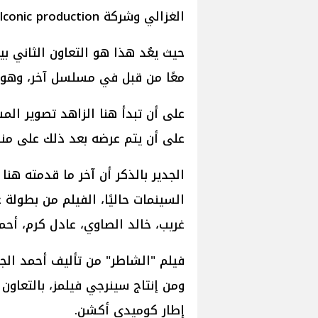
الغزالي وشركة lconic production، ومن إخراج ياسمين أحمد كامل.
حيث يعُد هذا هو التعاون الثاني بي
معًا من قبل في مسلسل آخر، وهو "
على أن يتم عرضه بعد ذلك على من
الجدير بالذكر أن آخر ما قدمته هن
السينمات حاليًا، الفيلم من بطولة
غريب، خالد الصاوي، عادل كرم، أح
فيلم "الشاطر" من تأليف أحمد الج
ومن إنتاج سينرجي فيلمز، بالتعاون 
إطار كوميدي أكشن.