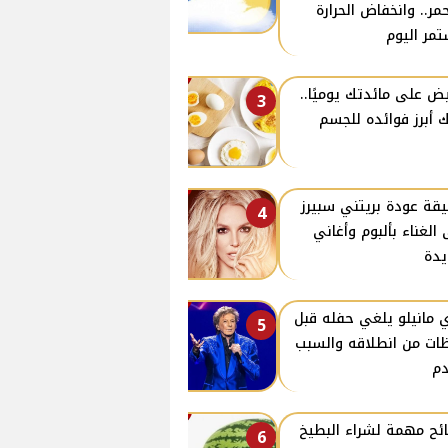
حمر.. وانخفاض الحرارة
مر اليوم
يض على مائدتك يوميًا..
3
ك أبرز فوائده للجسم
قة عودة بريتني سبيرز
4
 الغناء بألبوم وأغاني
دة
ي مانيلو يلغي حفله قبل
5
ات من انطلاقه والسبب
م
ئح مهمة لشراء البطيخ
6