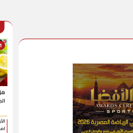
1
هل 
الج
الأ
اضط