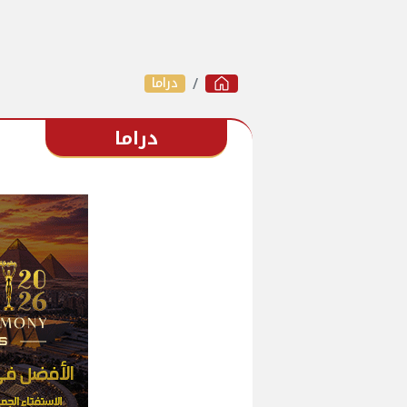
دراما
دراما