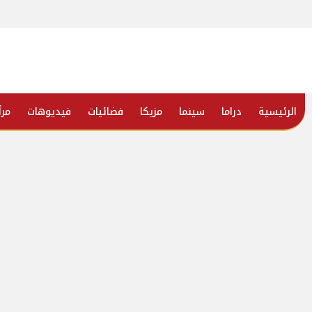
الرئيسية
دراما
سينما
مزيكا
فضائيات
فيديوهات
مرأ