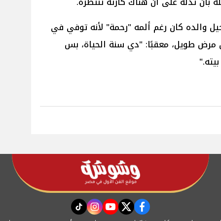
ة بأن تدله على أن هناك كارثة تنتظره.
حيل والده كان رغم ألمه "رحمة" لأنه توفي في
 مرض طويل، معقبًا: "دي سنة الحياة، بس
يته."
instagram
tiktok
youtube
twitter
facebook