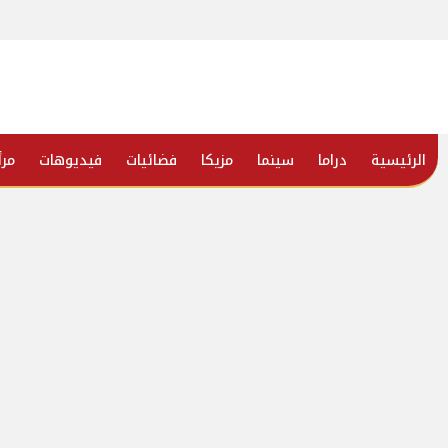
الرئيسية
دراما
سينما
مزيكا
فضائيات
فيديوهات
مرأ