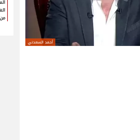
الم
الغ
من 
أحمد السعدني