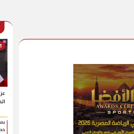
1
عزت
الد
بصم
خطو