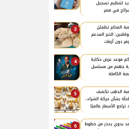
د لتنظيم تسجيل
رائح في مصر
ة المخابز تطمئن
3
واطنين: الخبز المدعم
فر دون أزمات
كم موعد عرض حكاية
4
ة جهنم من مسلسل
صة الكاملة
بة الذهب تكشف
5
جأة بشأن حركة الشراء..
 تراجع الأسعار عالميًا
د بدوي يحذر من خطوط
6