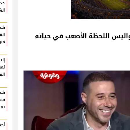
جدي
الش
شعب
ليس اللحظة الأصعب في حياته
الم
متو
إلي
لعب
الق
شع
مفا
بعد
أحم