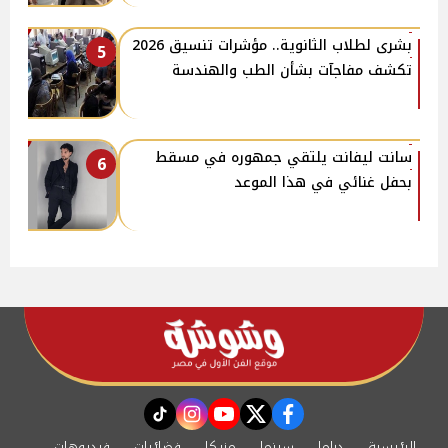
بشرى لطلاب الثانوية.. مؤشرات تنسيق 2026
5
تكشف مفاجآت بشأن الطب والهندسة
سانت ليفانت يلتقي جمهوره في مسقط
6
بحفل غنائي في هذا الموعد
instagram
tiktok
youtube
twitter
facebook
الرئيسية
دراما
سينما
مزيكا
فضائيات
فيديوهات