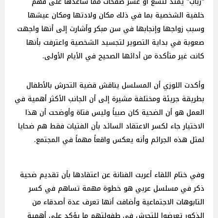
"رباب" يمتد لتسع أو عشر صفحات مما ساعدها على فهم
خلفية الشخصية بما في ذلك مكان ولادتها ومكان عيشها
وسبب زواجها وإنجابها في سن مبكر وأشارت إلى أنها واجهت
صعوبة في بداية التصوير لتجسيد الشخصية واعترفت بأنها
كانت غير متأكدة من أدائها الصحيح في الأيام الأولى.
وأكدت اللوزي أن المسلسل يناقش قضية التحرش بالأطفال
بطريقة جريئة ومختلفة مشيرة إلى أن الجانب الأكثر أهمية في
العمل هو أن الضحية كان صبياً وليس فتاة وأوضحت أن هذا
الاختيار جاء لكسر الاعتقاد السائد بأن الفتيات فقط هم ضحايا
لمثل هذه الجرائم وأنه يعكس واقعاً مهماً في المجتمع.
وفي ختام اللقاء أعربت الفنانة عن اعتقادها بأن تقديم ضحية
ذكر في مسلسل عربي هو خطوة مهمة تساهم في كسر
التابوهات الاجتماعية وأضافت أنها تعرف عدة أصدقاء من
الذكور تعرضوا للتحرش في طفولتهم ما يؤكد على أهمية