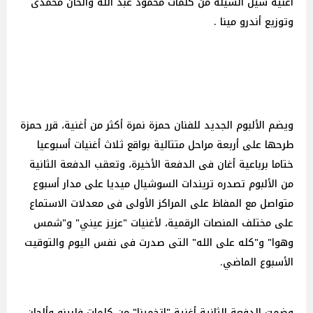
أغنية شيل الشيلة من كلمات محمود عبد الله وألحان محمدى
وتوزيع أندرو مينا .
ويضم الألبوم الجديد للفنان حمزة نمرة أكثر من أغنية، قرر حمزة
طرحها على أربعة مراحل متتالية بواقع ثلاث أغنيات أسبوعيا
ختاما برباعية أغان فى الدفعة الأخيرة، وتعقب الدفعة الثانية
من الألبوم تصدره تريندات السوشيال ميديا على مدار أسبوع
متواصل مع المفاظ على المراكز الأولى فى معدلات الاستماع
على مختلف المنصات الرقمية، لأغنيات "عزيز عيني" و"شمس
وهوا" و"كله على الله" التى صدرت فى نفس اليوم والتوقيت
الأسبوع الماضي.
وضمت الدفعة الثانية أغنية "اتخمينا" من كلمات فلبينو وألحان