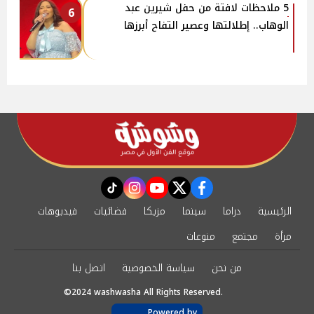
5 ملاحظات لافتة من حفل شيرين عبد
6
الوهاب.. إطلالتها وعصير التفاح أبرزها
instagram
tiktok
youtube
twitter
facebook
الرئيسية
دراما
سينما
مزيكا
فضائيات
فيديوهات
مرأة
مجتمع
منوعات
من نحن
سياسة الخصوصية
اتصل بنا
©2024 washwasha All Rights Reserved.
Powered by