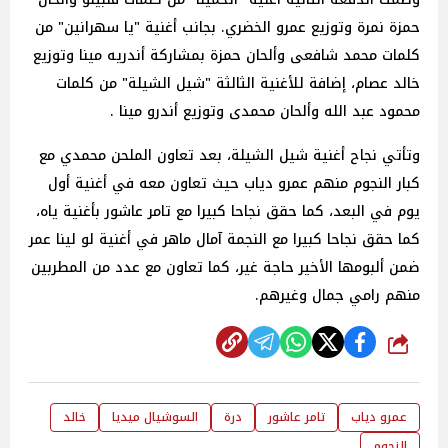
حمزة نمرة وتوزيع عمرو الخضري. بجانب أغنية "يا سهرانين" من
كلمات محمد شافعى وألحان حمزة بمشاركة أندريه مينا وتوزيع
خالد عصام، إضافة للأغنية الثالثة "شيل الشيلة" من كلمات
محمود عبد الله وألحان محمدى وتوزيع أندرو مينا .
وتأتي نجاح أغنية شيل الشيلة، بعد تعاون الملحن محمدي مع
كبار النجوم منهم عمرو دياب حيث تعاون معه في أغنية أول
يوم في البعد، كما حقق نجاحا كبيرا مع تامر عاشور بأغنية ياه،
كما حقق نجاحا كبيرا مع النجمة آمال ماهر في أغنية لو لينا عمر
ضمن ألبومها الأخير حاجة غير، كما تعاون مع عدد من المطربين
منهم رامي جمال وغيرهم.
شارك
عمرو دياب
تامر عاشور
درة
السوشيال ميديا
خالد
النجوم