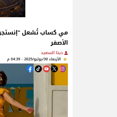
مي كساب تُشعل "إنستجرا
الأصفر
دينا السعيد
الأربعاء 30/يوليو/2025 - 04:39 م