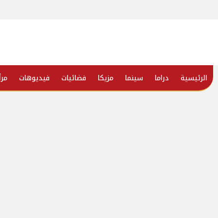
الرئيسية
دراما
سينما
مزيكا
فضائيات
فيديوهات
مرأ