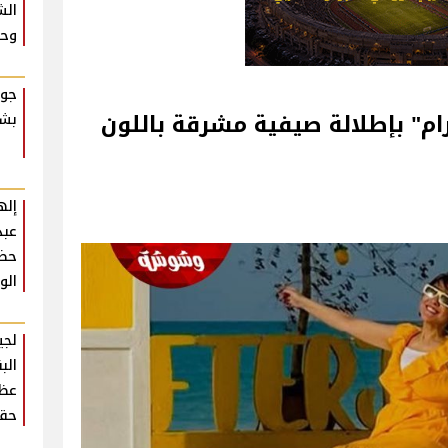
الش
وحش
جوا
م" بإطلالة صيفية مشرقة باللون
بشك
إله
عبد
حضو
الو
لجي
الب
عظي
حقي