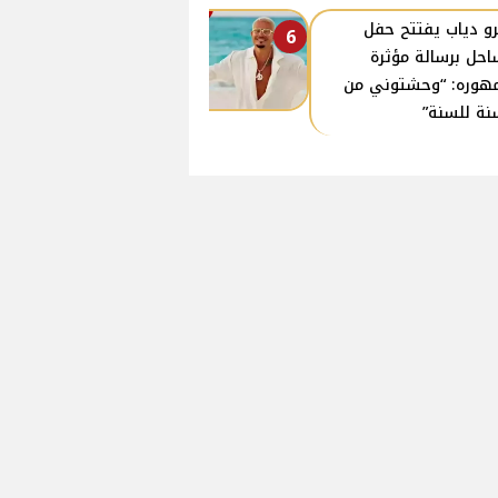
و دياب يفتتح حفل
6
احل برسالة مؤثرة
هوره: “وحشتوني من
نة للسنة”