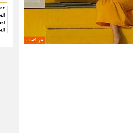
عمر
الس
لجم
الس
مي كساب