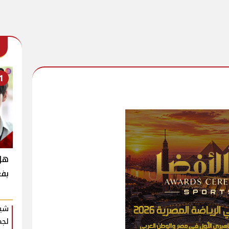
1
بفع
شير
لجم