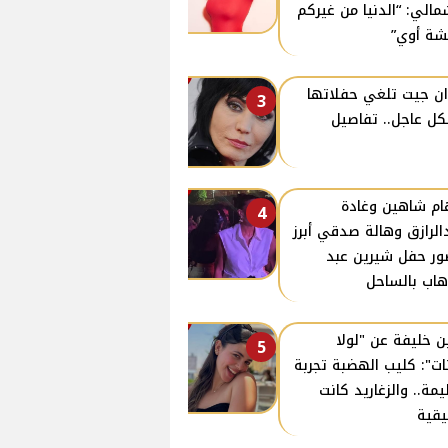
مالي: “الدنيا من غيركم
ة أوي”
ن جيت تلغي حفلاتها
3
ل عاجل.. تفاصيل
ام شاهين وغادة
4
الرازق وهالة صدقي أبرز
ر حفل شيرين عبد
هاب بالساحل
ن خليفة عن "لولا
5
نات": كليب الهضبة تجربة
مة.. والزغاريد كانت
قية