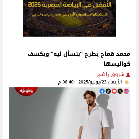
محمد قماح يطرح “بتسأل ليه” ويكشف
كواليسها
شروق راضي
الأربعاء 23/يوليو/2025 - 08:40 م