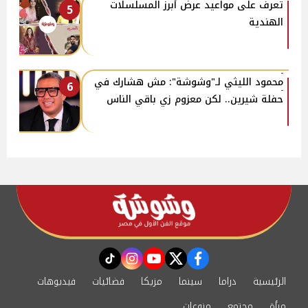
تعرف على مواعيد عرض أبرز المسلسلات
5
الهندية
محمود الليثي لـ"وشوشة": مش هشارك في
6
حفلة شيرين.. لكن معزوم زي باقي الناس
instagram
tiktok
youtube
twitter
facebook
الرئيسية
دراما
سينما
مزيكا
فضائيات
فيديوهات
مرأة
مجتمع
منوعات