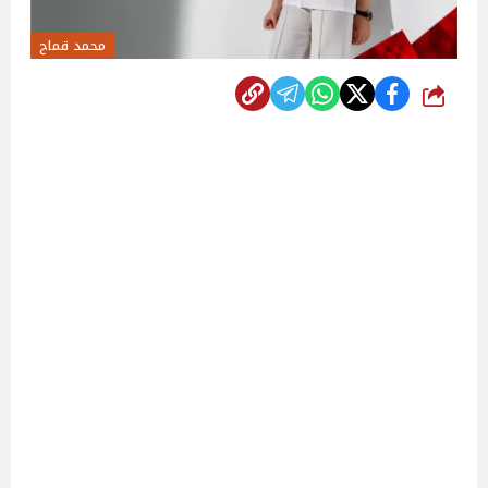
محمد قماح
شارك