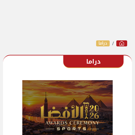
دراما
دراما