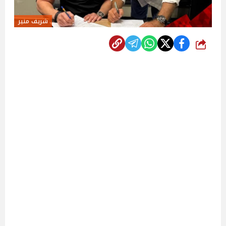
شريف منير
شارك