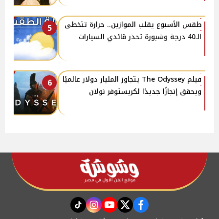
طقس الأسبوع يقلب الموازين.. حرارة تتخطى
5
الـ40 درجة وشبورة تحذر قائدي السيارات
فيلم The Odyssey يتجاوز المليار دولار عالميًا
6
ويحقق إنجازًا جديدًا لكريستوفر نولان
instagram
tiktok
youtube
twitter
facebook