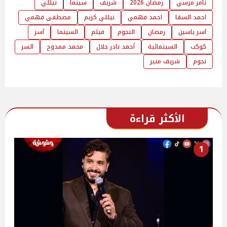
تامر مرسي
رمضان 2026
شريف
سينما
نيللي
احمد السقا
احمد فهمي
نيللي كريم
مصطفى فهمي
آسر ياسين
رمضان
النجوم
فيلم
السينما
آسر
كوكب
السينمائية
أحمد نادر جلال
محمد ممدوح
السر
نجوم
شريف منير
الأكثر قراءة
1