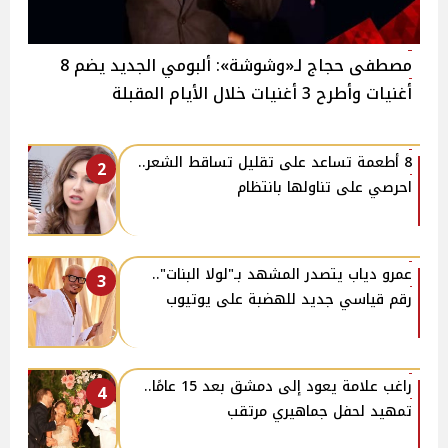
مصطفى حجاج لـ«وشوشة»: ألبومي الجديد يضم 8
أغنيات وأطرح 3 أغنيات خلال الأيام المقبلة
8 أطعمة تساعد على تقليل تساقط الشعر..
2
احرصي على تناولها بانتظام
عمرو دياب يتصدر المشهد بـ"لولا البنات"..
3
رقم قياسي جديد للهضبة على يوتيوب
راغب علامة يعود إلى دمشق بعد 15 عامًا..
4
تمهيد لحفل جماهيري مرتقب