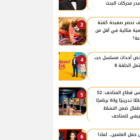
در محركات البحث
 تحضر صفيحة كفتة
3
ية مثالية في أقل من
ة؟
ص أحداث مسلسل حب
4
مل الحلقة 8
رئيس قطاع المتاحف: 52
5
نشاطًا تدريبيًا و63 برنامجًا
طفال ضمن النشاط
يفي للمتاحف
 حفل العلمين.. لماذا
6