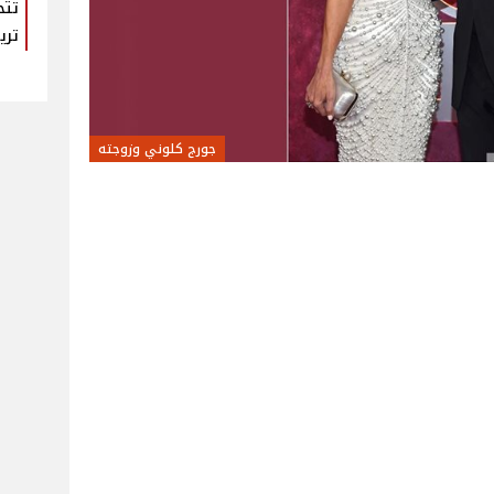
تتح
تري
جورج كلوني وزوجته