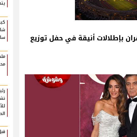
يتص
كيف
شام
ن بإطلالات أنيقة في حفل توزيع
ساع
ملخ
محت
للأ
الص
قبل