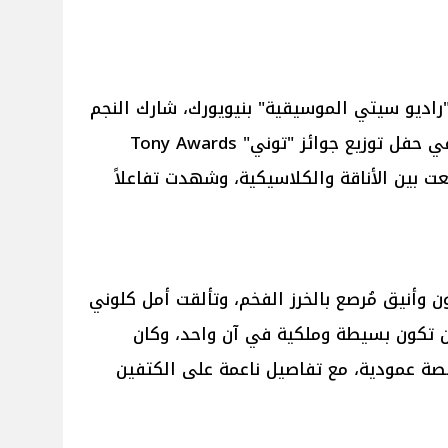
اديو سيتي الموسيقية" بنيويورك، شارك النجم
العالمي جورج كلوني وزوجته أمل في حفل توزيع جوائز "توني" Tony Awards
 جمعت بين الأناقة والكلاسيكية، وشهدت تفاعلاً
 وأنيق مُرصع بالخرز الفخم، وتألقت أمل كلوني
أن تكون بسيطة وملكية في آن واحد، وكان
قصة عمودية، مع تفاصيل ناعمة على الكتفين