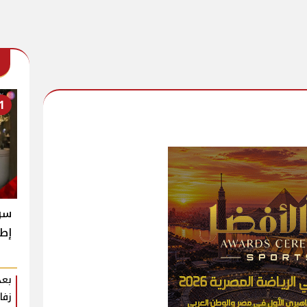
1
سر 
إطل
بعد
زفا