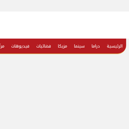
الرئيسية
دراما
سينما
مزيكا
فضائيات
فيديوهات
مرأ