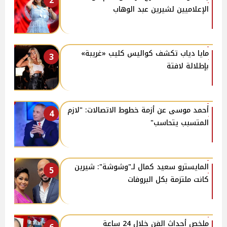
2
الإعلاميين لشيرين عبد الوهاب
مايا دياب تكشف كواليس كليب «غريبة»
3
بإطلالة لافتة
أحمد موسى عن أزمة خطوط الاتصالات: "لازم
4
المتسبب يتحاسب"
المايسترو سعيد كمال لـ"وشوشة": شيرين
5
كانت ملتزمة بكل البروفات
ملخص أحداث الفن خلال 24 ساعة