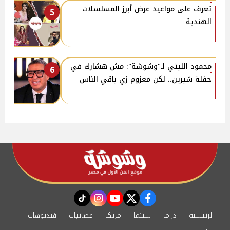
تعرف على مواعيد عرض أبرز المسلسلات
5
الهندية
محمود الليثي لـ"وشوشة": مش هشارك في
6
حفلة شيرين.. لكن معزوم زي باقي الناس
instagram
tiktok
youtube
twitter
facebook
الرئيسية
دراما
سينما
مزيكا
فضائيات
فيديوهات