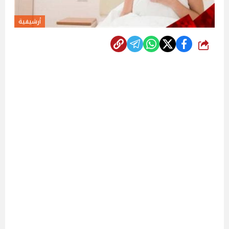
أرشيفية
شارك