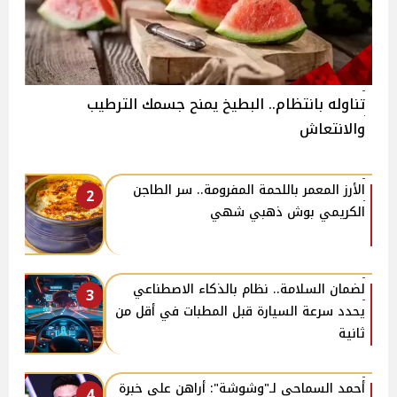
تناوله بانتظام.. البطيخ يمنح جسمك الترطيب
والانتعاش
الأرز المعمر باللحمة المفرومة.. سر الطاجن
2
الكريمي بوش ذهبي شهي
لضمان السلامة.. نظام بالذكاء الاصطناعي
3
يحدد سرعة السيارة قبل المطبات في أقل من
ثانية
أحمد السماحي لـ"وشوشة": أراهن على خبرة
4