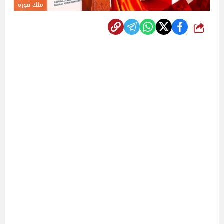
ملك قورة
شارك