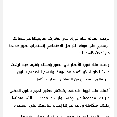
حرصت الفنانة ملك قورة، على مشاركة متابعيها عبر حسابها
الرسمي على موقع التواصل الاجتماعي إنستجرام، بصور جديدة
من أحدث ظهور لها.
ولفتت ملك قورة الأنظار في الصور بإطلالة راقية، حيث ارتدت
فستانا طويلا ذو أكمام مكشوفة، واتسم التصميم باللون
البرتقالي المصنوع من القماش المطرز بالكامل.
أكملت ملك قورة إطلالتها بكلاتش صغير الحجم باللون الفضي
وتزينت بمجموعة من الإكسسوارات والمجوهرات التي منحتها
إطلاله متكاملة ونالت صورها إعجاب متابعيها على انستجرام.
ومن الناحية الجمالية، ظهرت ملك قورة بخصلات شعرها