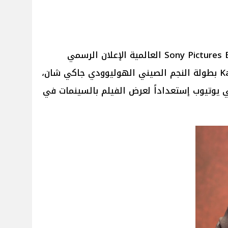
طرحت شركة أفلام Sony Pictures Entertainment العالمية الإعلان الرسمي
للفيلم الجديد Karate Kid: Legends بطولة النجم الصيني الهوليوودي جاكي شان،
 يوتيوب إستعداداً لعرض الفيلم بالسينمات في