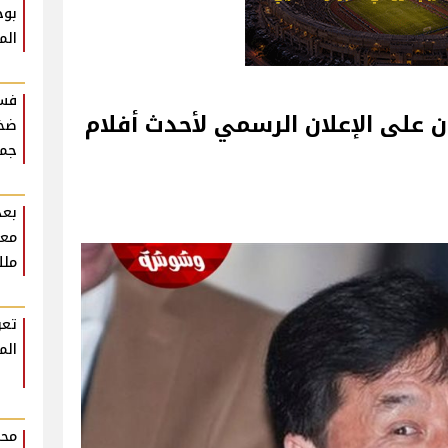
بوح
الم
فست
ن على الإعلان الرسمي لأحدث أفلام
ضخم
جمه
بعد
معل
ملك
تعر
الم
محم