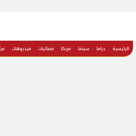
الرئيسية
دراما
سينما
مزيكا
فضائيات
فيديوهات
مرأ