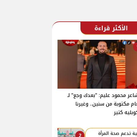
الأكثر قراءة
اعر محمود عليم: "بعدك وجع" لـ
ام مكتوبة من سنين.. وغيرنا
وبليه كتير
ة تدعم صحة المرأة
2