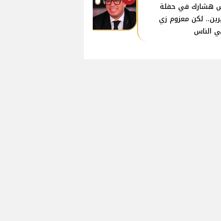
 هشارك في حفلة
ين.. لكن معزوم زي
ي الناس