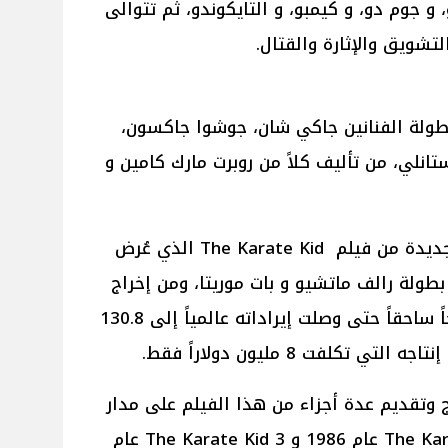
 و جوم دو، و كيمبو، و التايكوندو، ثم تتوالى
شويق والإثارة والقتال.
Karate Kid: Lege من بطولة الفنانين جاكي شان، جوشوا جاكسون،
تانلي، من تأليف كلاً من روبرت مارك كامين و
Karate Kid: Legends هو نسخة جديدة من فيلم The Karate Kid الذي عُرض
عام 1984 وكان من بطولة رالف ماتشيو و بات موريتا، ومن إخراج
جون ج. أفيلدسن، ونجح الفيلم نجاحاً ساحقاً حتى وصلت إيراداته عالمياً إلى 130.8
تكلفت 8 مليون دولاراً فقط.
ج وتقديم عدة أجزاء من هذا الفيلم على مدار
سنوات ليتم إصدار فيلم 2 The Karate Kid عام 1986 و 3 The Karate Kid عام