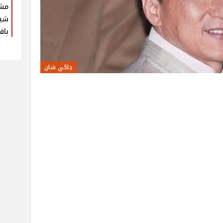
مش
شير
باق
جاكي شان