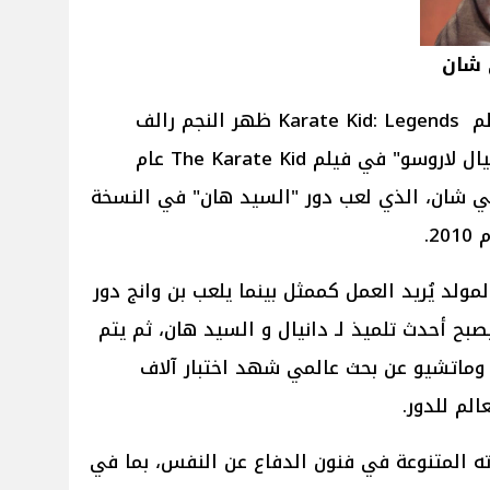
 شان
وبحسب فيديو الإعلان الرسمي لفيلم Karate Kid: Legends ظهر النجم رالف
ماتشيو الذي بدأ لعب شخصية "دانيال لاروسو" في فيلم The Karate Kid عام
جاكي شان، الذي لعب دور "السيد هان" في النسخة
د يُريد العمل كممثل بينما يلعب بن وانج دور
بح أحدث تلميذ لـ دانيال و السيد هان، ثم يتم
ن وماتشيو عن بحث عالمي شهد اختبار آلاف
الم للدور.
راته المتنوعة في فنون الدفاع عن النفس، بما في