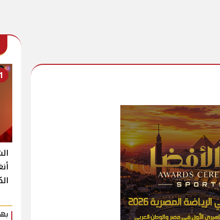
1
الش
أنغ
الك
بهي