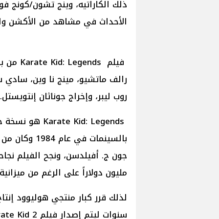
ذلك الكاراتيه، وينج تشون/كونج فو،
الأحداث في مشاهد من الأكشن والت
فيلم nds
رالف ماتشيو، مينج نا وين، سادي س
روب ليبر، وإخراج جوناثان إنتويستل.
بالسينمات في 
مليون دولاراً على الرغم من ميزانية إنتاجه التي 
لذلك قرر كبار منتجي هوليوود إنتا