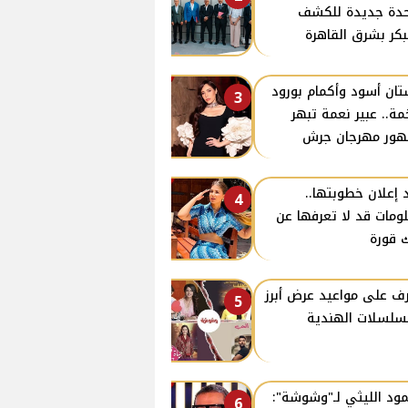
دة جديدة للكشف
بكر بشرق القاهرة
ان أسود وأكمام بورود
3
ة.. عبير نعمة تبهر
ور مهرجان جرش
 إعلان خطوبتها..
4
ومات قد لا تعرفها عن
 قورة
ف على مواعيد عرض أبرز
5
سلسلات الهندية
ود الليثي لـ"وشوشة":
6