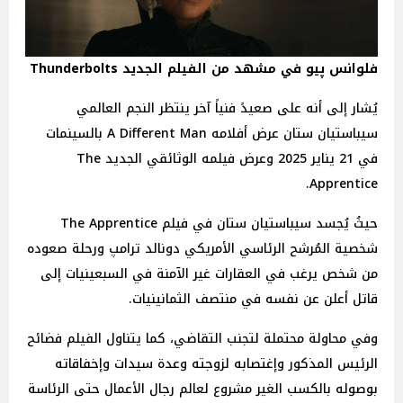
فلوانس پيو في مشهد من الفيلم الجديد Thunderbolts
يُشار إلى أنه على صعيدً فنياً آخر ينتظر النجم العالمي
سيباستيان ستان عرض أفلامه A Different Man بالسينمات
في 21 يناير 2025 وعرض فيلمه الوثائقي الجديد The
Apprentice.
حيثُ يُجسد سيباستيان ستان في فيلم The Apprentice
شخصية المُرشح الرئاسي الأمريكي دونالد ترامپ ورحلة صعوده
من شخص يرغب في العقارات غير الآمنة في السبعينيات إلى
قاتل أعلن عن نفسه في منتصف الثمانينيات.
وفي محاولة محتملة لتجنب التقاضي، كما يتناول الفيلم فضائح
الرئيس المذكور وإغتصابه لزوجته وعدة سيدات وإخفاقاته
بوصوله بالكسب الغير مشروع لعالم رجال الأعمال حتى الرئاسة