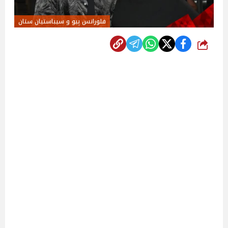
فلورانس پيو و سيباستيان ستان
شارك