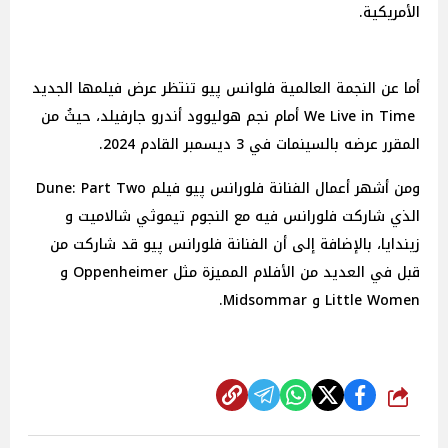
الأمريكية.
أما عن النجمة العالمية فلوانس پيو تنتظر عرض فيلمها الجديد
We Live in Time أمام نجم هوليوود أندرو جارفيلد، حيثُ من
المقرر عرضه بالسينمات في 3 ديسمبر القادم 2024.
ومن أشهر أعمال الفنانة فلورانس پيو فيلم Dune: Part Two
الذي شاركت فلورانس فيه مع النجوم تيموثي شالاميت و
زيندايا، بالإضافة إلى أن الفنانة فلورانس پيو قد شاركت من
قبل في العديد من الأفلام المميزة مثل Oppenheimer و
Little Women و Midsommar.
شارك