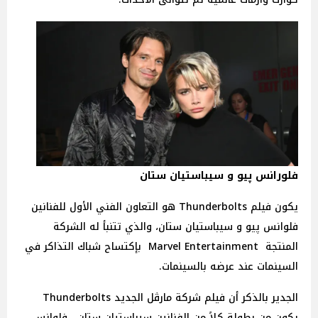
فلورانس پيو و سيباستيان ستان
يكون فيلم Thunderbolts هو التعاون الفني الأول للفنانين
فلوانس پيو و سيباستيان ستان، والذي تتنبأ له الشركة
المنتجة Marvel Entertainment بإكتساح شباك التذاكر في
السينمات عند عرضه بالسينمات.
الجدير بالذكر أن فيلم شركة مارڤل الجديد Thunderbolts
يكون من بطولة كلاً من الفنانين سيباستيان ستان، فلوانس