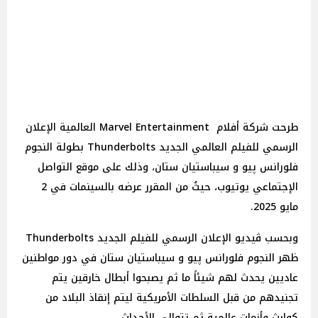
طرحت شركة أفلام Marvel Entertainment العالمية الإعلان
الرسمي للفيلم العالمي الجديد Thunderbolts بطولة النجوم
فلورانس پيو و سيباستيان ستان، وذلك على موقع التواصل
الإجتماعي يوتيوب، حيثُ من المقرر عرضه بالسينمات في 2
مايو 2025.
وبحسب ڤيديو الإعلان الرسمي للفيلم الجديد Thunderbolts
ظهر النجوم فلورانس پيو و سيباستيان ستان في دور مواطنين
عاديين يحدث لهم شيئاً ما ثم يصبحوا أبطال خارقين يتم
تجنيدهم من قبل السلطات الأمريكية ليتم إنقاذ البلاد من
كوارث وأزمات عالمية ثم تتوالى الأحداث.