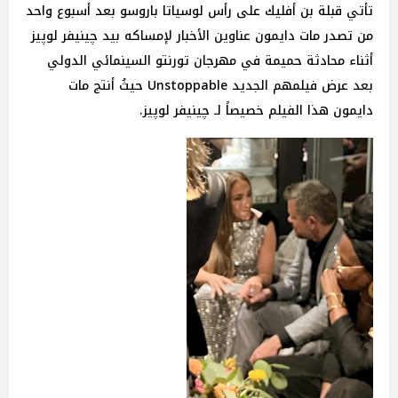
تأتي قبلة بن أفليك على رأس لوسياتا باروسو بعد أسبوع واحد
من تصدر مات دايمون عناوين الأخبار لإمساكه بيد چينيفر لوپيز
أثناء محادثة حميمة في مهرجان تورنتو السينمائي الدولي
بعد عرض فيلمهم الجديد Unstoppable حيثُ أنتج مات
دايمون هذا الفيلم خصيصاً لـ چينيفر لوپيز.