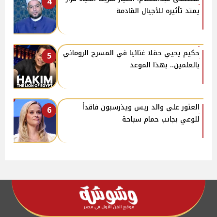
4
يمتد تأثيره للأجيال القادمة
حكيم يحيي حفلا غنائيا في المسرح الروماني
5
بالعلمين.. بهذا الموعد
العثور على والد ريس ويذرسبون فاقداً
6
للوعي بجانب حمام سباحة