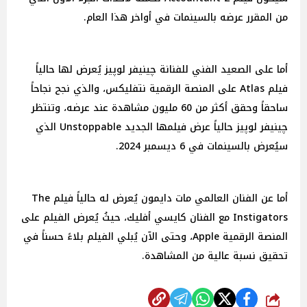
من المقرر عرضه بالسينمات في أواخر هذا العام.
أما على الصعيد الفني للفنانة چينيفر لوپيز يُعرض لها حالياً
فيلم Atlas على المنصة الرقمية نتفليكس، والذي نجح نجاحاً
ساحقاً وحقق أكثر من 60 مليون مشاهدة عند عرضه، وتنتظر
چينيفر لوپيز حالياً عرض فيلمها الجديد Unstoppable الذي
سيُعرض بالسينمات في 6 ديسمبر 2024.
أما عن الفنان العالمي مات دايمون يُعرض له حالياً فيلم The
Instigators مع الفنان كايسي أفليك، حيثُ يُعرض الفيلم على
المنصة الرقمية Apple، وحتى الآن يُبلي الفيلم بلاءً حسناً في
تحقيق نسبة عالية من المشاهدة.
شارك