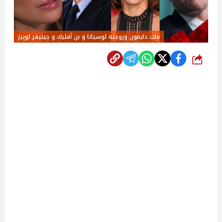
مات دايمون وزوجته لوسيانا و بن أفليك و چينيفر لوپيز
شارك