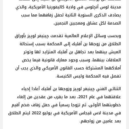
مدينة لوس أنچلوس في ولاية كاليفورنيا الأمريكية، والذي
يصادف الذكرى السنوية الثانية لحفل زفافهما مما سبب
الصدمة لكل عشاق ومعجبين النجمين.
وبحسب وسائل الإعلام العالمية تقدمت چينيفر لوپيز بأوراق
الطلاق من زوجها بن أفليك إلى المحكمة بسبب إستحالة
العيش بينهما بعد تجاهل بن أفليك المتزايد لها وتوتر
العلاقات بينهما، وسبب وجود معارك قانونية فيما يخص
أملاكهما المشتركة حسب القانون الأمريكي والذي يجب أن
تفصل فيه المحكمة وليس الكنيسة.
الثنائي الفني چينيفر لوپيز وزوجها بن أفليك أعادا إحياء
علاقتهما في عام 2021، بعد ما يقرب من عقدين من إلغاء
خطوبتهما الأولى، ثم تزوجا رسمياً في حفل زفاف ضخم أقيم
في مدينة لاس ڤيجاس الأمريكية في يوليو 2022 ليتم الطلاق
بعد عامين من زواجهم.