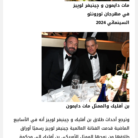
مات دايمون و چينيفر لوپيز
في مهرجان تورونتو
السينمائي 2024
بن أفليك والممثل مات دايمون
وترجع أحداث طلاق بن أفليك و چينيفر لوپيز أنه في الأسابيع
الماضية قدمت الفنانة العالمية چينيفر لوپيز رسميًا أوراق
طلاقها من زوجها الممثل الأمريكي بن أفليك إلى محكمة