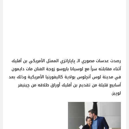
رصدت عدسات مصوري الـ پاپاراتزي الممثل الأمريكي بن أفليك
أثناء مقابلته سراً مع لوسيانا باروسو زوجة الفنان مات دايمون
في مدينة لوس أنچلوس بولاية كاليفورنيا الأمريكية وذلك بعد
أسابيع قليلة من تقديم بن أفليك أوراق طلاقه من چينيفر
لوپيز.