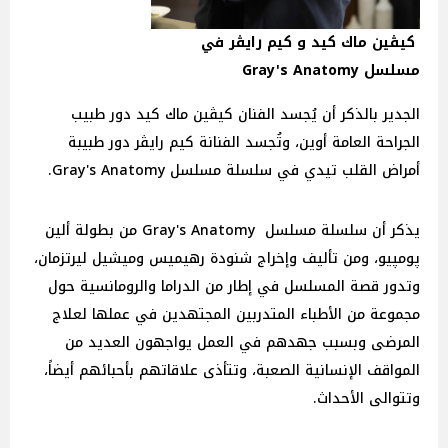
كيڤين ماك كيد و كيم رايڤر في
مسلسل Gray's Anatomy
الجدير بالذكر أن يُجسد الفنان كيڤين ماك كيد دور طبيب
الجراحة العامة أوين، وتُجسد الفنانة كيم رايڤر دور طبيبة
أمراض القلب تيدي في سلسلة مسلسل Gray's Anatomy.
يذكر أن سلسلة مسلسل Gray's Anatomy من بطولة ألين
پومپيو، ومن تأليف وإخراج شنودة رهيميس وميشيل ليرتزمان،
وتدور قصة المسلسل في إطار من الدراما والرومانسية حول
مجموعة من الأطباء المتدربين المجتهدين في عملها لعلاج
المرضى وبسبب جهدهم في العمل يواجهون العديد من
المواقف الإنسانية الصعبة، وتتأذى علاقاتهم بأحبائهم أيضاً،
وتتوالى الأحداث.