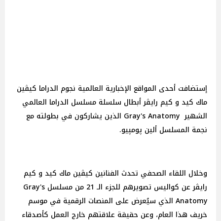
إستضافت أحدى المواقع الإخبارية العالمية نجوم الدراما كيڤين
ماك كيد و كيم رايڤر أبطال سلسلة مسلسل الدراما العالمي
الشهير Gray's Anatomy الذين يشاركون في بطولته مع
نجمة المسلسل ألين پومپيو.
وخلال اللقاء الصحفي تحدث الفنانين كيڤين ماك كيد و كيم
رايڤر عن كواليس تصويرهم للجزء الـ 21 من مسلسل Gray's
Anatomy الذي سيُعرض على المنصات الرقمية في موسم
خريف هذا العام، وعن حقيقة علاقتهم خارج العمل كأصدقاء