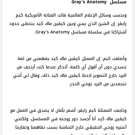
مسلسل Gray's Anatomy
وبحسب وسائل الإعلام العالمية قالت الفنانة الأمريكية كيم
رايڤر: إن الشئ الذي بيني وبين كيڤين ماك كيد يتخطى حدود
أشتراكنا في سلسلة مسلسل Gray's Anatomy.
وأضافت كيم: إن الممثل كيڤين ماك كيد يفهمني من لغة
جسدي دون أن أقول أي كلمة، أتذكر عندما كنت أرتجف من
البرد خارج التصوير لاحظ كيڤين ماك كيد ذلك، وقال لي أنتي
تتجمدين من البرد توخي الحذر.
وتابعت الممثلة كيم رايڤر: أشعر بأمان لا يصدق في العمل مع
كيڤين ماك كيد أنا أُجسد دور زوجته في المسلسل، ولكنني
أعتبره زوجي الحقيقي خارج الشاشة بسبب تفاهمنا وتقاربنا