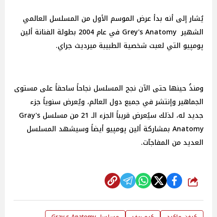
يُشار إلى أنه بدأ عرض الموسم الأول من المسلسل العالمي
الشهير Grey's Anatomy في عام 2004 بطولة الفنانة ألين
پومپيو التي لعبت شخصية الطبيبة ميرديث جراي.
ومنذُ حينها حتى الآن نجح المسلسل نجاحاً ساحقاً على مستوى
الجماهير وإنتشر في جميع دول العالم، ويُعرض سنوياً جزء
جديد له، لذلك سيُعرض قريباً الجزء الـ 21 من مسلسل Gray's
Anatomy بمشاركة ألين پومپيو أيضاً وسيشهد المسلسل
العديد من المفاجآت.
شارك
كيفن ماكيد
كيم ريفر
مسلسل Gray s Anatomy