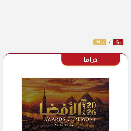
دراما
دراما