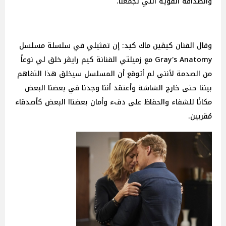
والصداقة القوية التي تجمعنا.
وقال الفنان كيڤين ماك كيد: إن تمثيلي في سلسلة مسلسل
Gray's Anatomy مع زميلتي الفنانة كيم رايڤر خلق لي نوعاً
من الصدمة لأنني لم أتوقع أن المسلسل سيخلق هذا التفاهم
بيننا حتى خارج الشاشة وأعتقد أننا وجدنا في بعضنا البعض
مكانًا للشفاء والحفاظ على دفء وأمان بعضناا البعض كأصدقاء
مُقربين.