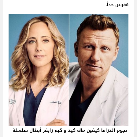
مُقربين جداً.
نجوم الدراما كيڤين ماك كيد و كيم رايڤر أبطال سلسلة