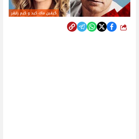
كيڤين ماك كيد و كيم رايڤر
شارك