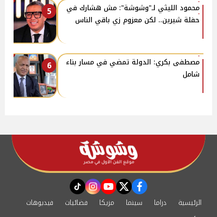
محمود الليثي لـ"وشوشة": مش هشارك في
5
حفلة شيرين.. لكن معزوم زي باقي الناس
مصطفى بكري: الدولة تمضي في مسار بناء
6
شامل
instagram
tiktok
youtube
twitter
facebook
الرئيسية
دراما
سينما
مزيكا
فضائيات
فيديوهات