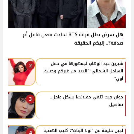
هل تعرض بطل فرقة BTS لحادث بفعل فاعل أم
صدفة؟.. إليكم الحقيقة
شيرين عبد الوهاب لجمهورها في حفل
2
الساحل الشمالي: “الدنيا من غيركم وحشة
أوي”
جوان جيت تلغي حفلاتها بشكل عاجل..
3
تفاصيل
لجين خليفة عن "لولا البنات": كليب الهضبة
4