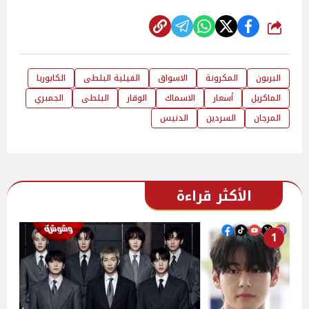
شارك
البربون
المكرونة
الاسواق
الفيلية البلطى
الكابوريا
الماكريل
أسعار
الاسماك
الوقار
البلطى
الجمبري
المرجان
السردين
الدنيس
الأكثر قراءة
1