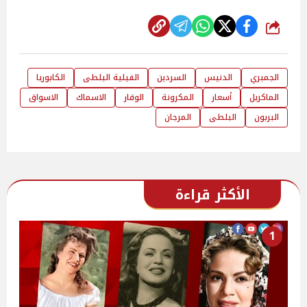
شارك
الجمبري
الدنيس
السردين
الفيلية البلطى
الكابوريا
الماكريل
أسعار
المكرونة
الوقار
الاسماك
الاسواق
البربون
البلطى
المرجان
الأكثر قراءة
1