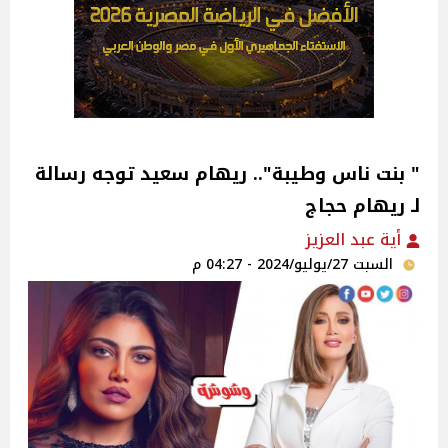
" بنت ناس وطيبة".. ريهام سعيد توجه رسالة
لـ ريهام حجاج‎
أية عبد العزيز
السبت 27/يوليو/2024 - 04:27 م