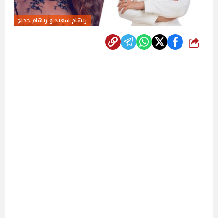
ريهام سعيد و ريهام حجاج‎
شارك