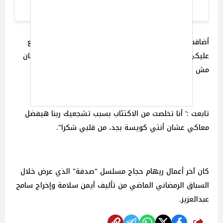
A post shared by Reham Said (@rehamsaidofficial)
أضافت:' انتي اللي بيقولوا عليه ابن ناس بجد، واي حد طلع
عليكي كلمة أو اختلف معاكي كان أسود مضايق منك عشان
مش عارفة يبقي في طيبتك ولا يبقي زيك".
تابعت :' أنا تخلصت من الاكتئاب بسبب تشجعيك ربنا هيفضل
معاكي عشان أنتي كويسة بجد، من قلبي شكرا".
كان آخر أعمال ريهام حجاج مسلسل "صدفة" الذي عرض خلال
السباق الرمضاني الماضي من تأليف أيمن سلامة وإخراج سامح
عبدالعزيز.