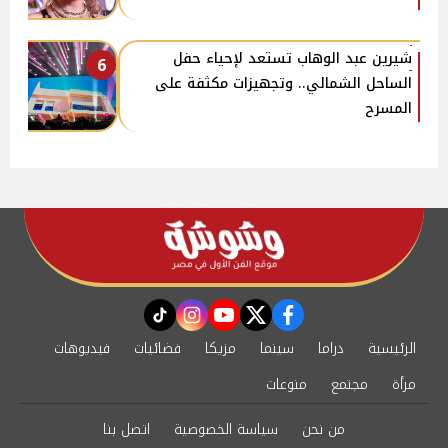
شيرين عبد الوهاب تستعد لإحياء حفل
6
الساحل الشمالي.. وتجهيزات مكثفة على
المسرح
instagram
tiktok
youtube
twitter
facebook
الرئيسية
دراما
سينما
مزيكا
فضائيات
فيديوهات
مرأة
مجتمع
منوعات
من نحن
سياسة الخصوصية
اتصل بنا