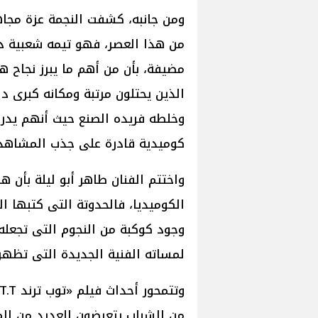
ومن جانبه، كشفت النجمة عزة مجاه
من هذا العصر، فهو تيمه شعبية 
مضيفة، بأن من أهم ما يبرز نجاح ه
الذين يحتلون مرتبة ومكانه كبرى د
وخلطه فريده الصنع حيث أنهم يدر
كوميدية قادرة على جذب المشاهد 
واختتم الفنان طاهر أبو ليلة بأن ه
الكوميديا، فالحدوتة التى كتبها ا
وجود كوكبة من النجوم التى تجعله
لمساته الفنية الجديدة التى تظهر
من الشباب يتعرضون للعديد من المش