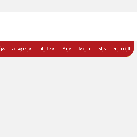
الرئيسية
دراما
سينما
مزيكا
فضائيات
فيديوهات
مرأ