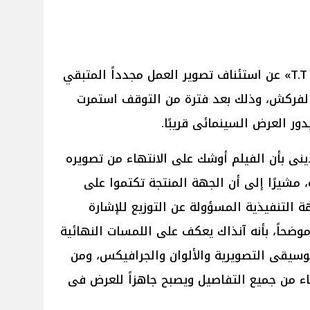
كشف نجوم وصناع فيلم «توب ترند T.T» عن استئناف تصوير العمل مجدداً المتبقي
 الفركش، وذلك بعد فترة من التوقف استمرت
ور العرض السينمائى قريبًا.
نى بأن الفيلم أوشك على الانتهاء من تصويره
ة، مشيرًا إلى أن الجهة المنتجة تكتموا على
ة التنفيذية المسؤولة عن التوزيع للإشارة
موضحاً، بأنه آنذاك يعكف على اللمسات النهائية
وسيقى التصويرية والألوان والجرافيكس، ومن
اء من جميع التفاصيل ويصبح جاهزاً للعرض فى