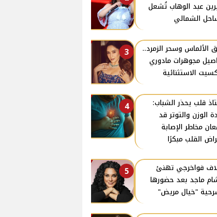
ين عبد الوهاب تُشعل
احل الشمالي
ق الألماس وسحر الزمرد..
3
صيل مجوهرات مادوري
سيت الاستثنائية
اذ قلب يحذر الشباب:
4
دة الوزن والتوتر قد
عان مخاطر الإصابة
راض القلب مبكرًا
ف فواخرجي تهنئ
5
م ماجد بعد حضورها
حية "خيال مريض"