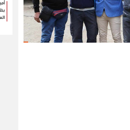
أمي
بظه
الم