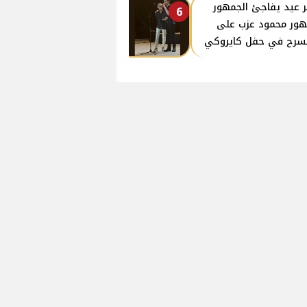
ر عيد يفاجئ الجمهور
6
ور محمود عزب على
سرح في حفل كايروكي