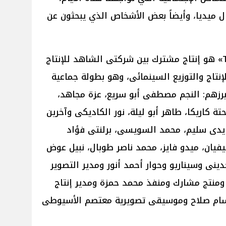
ميديا، وأيضاً بعض الأشخاص الذي يبحثون عن
وجدير بالذكر أن فيلم «توب ترند T.T» هو إنتاج مشترك بين شركتى الشاهد للإنتاج
لإنتاج والتوزيع السينمائى، وهو بطولة جماعية
برزهم: النجم مصطفى أبو سريع، عزة مجاهد،
 كاريكا، طاهر أبو ليلة، نور الكاديكى وآخرين
يدى سليم، محمد السويسى، برلنتى فؤاد
يفيان، ميدو فايز، محمد ناصر طوبال، نبيل عوض
نى وسيناريو وحوار أحمد أنور ومدير التصوير
ومنتج مشارك ومنفذ محمد حمزة ومدير إنتاج
ام صلاح وموسيقى تصويرية معتصم الأسيوطى