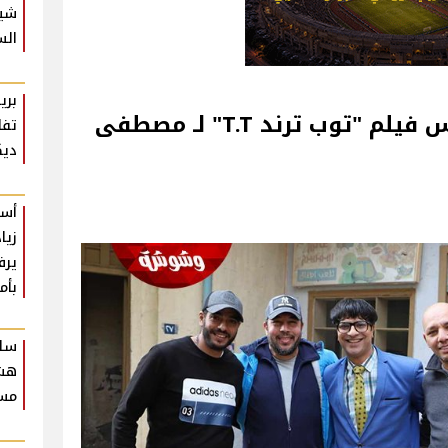
شير
الس
بري
شاهد.. لقطات من كواليس فيلم "توب ترند T.T" لـ مصطفى
تفا
ديك
أست
زيا
يرف
بأم
سلا
هشا
مسر