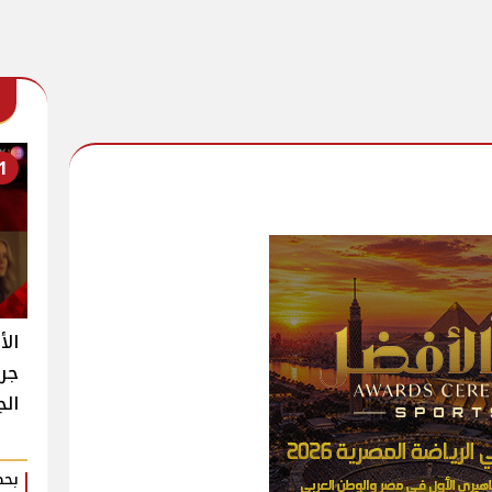
1
الأ
جرا
الجديد 13 y
بحض