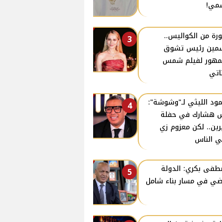
مي!
رة من الكواليس..
3
مين رئيس تشوق
مهور لفيلم شمس
ناتي
ود الليثي لـ"وشوشة":
4
 هشارك في حفلة
ين.. لكن معزوم زي
ي الناس
فى بكري: الدولة
5
ي في مسار بناء شامل