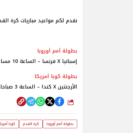
نقدم لكم مواعيد مباريات كرة القدم
بطولة أمم أوروبا
إسبانيا X فرنسا – الساعة 10 مساء على قناة beIN Sports HD 1 Max
بطولة كوبا أمريكا
الأرجنتين X كندا – الساعة 3 صباحا على قناة L'Equipe TV
شارك
بطولة أمم أوروبا
كرة القدم
كوبا أمريك