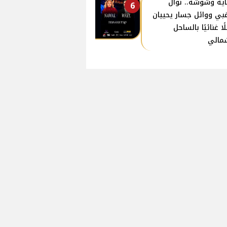
اية وشوشة.. نوال
6
غبي ووائل جسار يحييان
ًا غنائيًا بالساحل
مالي