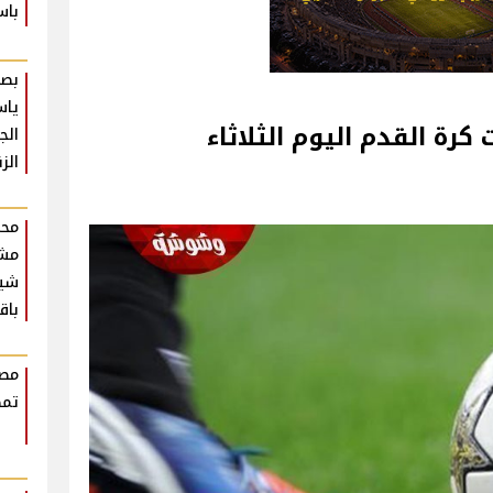
باس
بصو
ياس
كرة القدم اليوم الثلاثاء
الج
الز
محم
مش
شير
باق
مصط
تمض