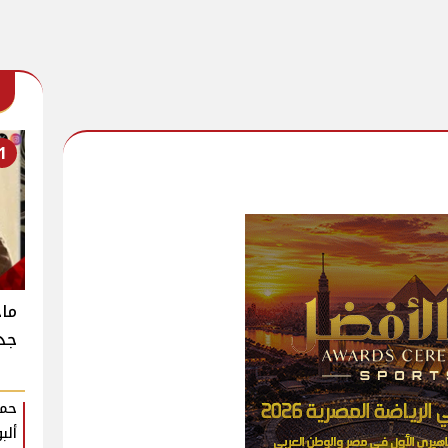
1
جدي
حمو
ألب