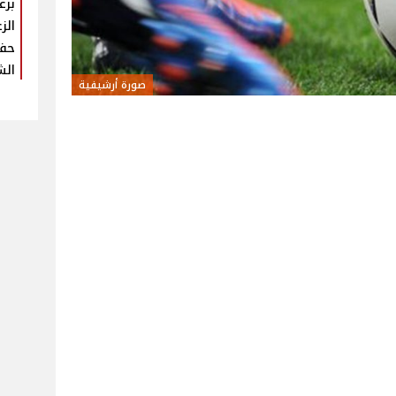
برع
الز
حفل
الش
صورة أرشيفية