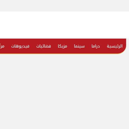
الرئيسية
دراما
سينما
مزيكا
فضائيات
فيديوهات
مرأ