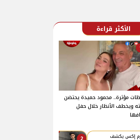
الأكثر قراءة
ات مؤثرة.. محمود حميدة يحتضن
ته ويخطف الأنظار خلال حفل
فها
زم إكس يكشف
2