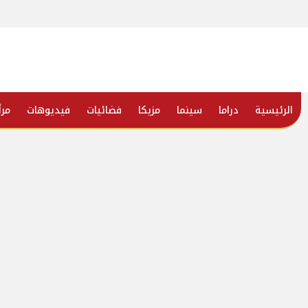
الرئيسية
دراما
سينما
مزيكا
فضائيات
فيديوهات
مرأ