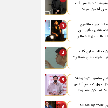
وشوشة" كواليس أغنية
يبي أنا من غيرك"
 حضور جماهيري..
3
دة هلال يتألق في
ه بالساحل الشمالي
ن خطاب يطرح كليب
4
 عايزك تطلع شبهي”
ام ساسو لـ"وشوشة":
5
دل حول "حبيبي أنا من
ك" لم يكن مقصودًا
مخرج Call Me by Your
6