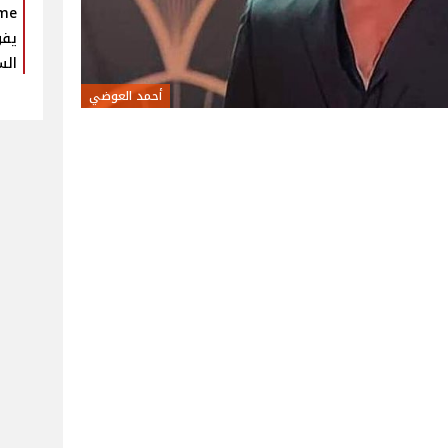
يفو
الس
أحمد العوضي