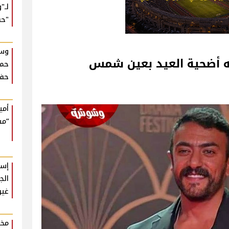
لـ"
"حب
وسط
 أضحية العيد بعين شمس‎
حما
حفل
أمي
“مش
إسل
الج
غير