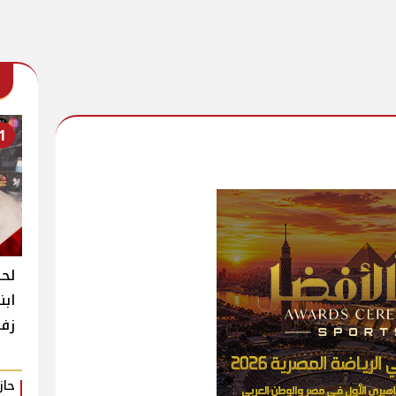
1
لحظ
ابن
زفا
حا