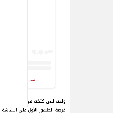
عرض هذا الم
تمت مشاركة منشور بواسطة ‏‎لمى إسماعيل كتكت‎‏ (@‏t‎
ولدت لمى كتكت في عائلة فنية من ا