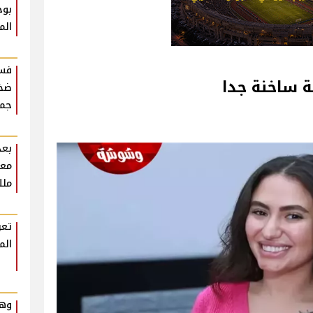
بوح
الم
فست
ة ساخنة جدا
ضخم
جمه
بعد
معل
ملك
تعر
الم
وهم