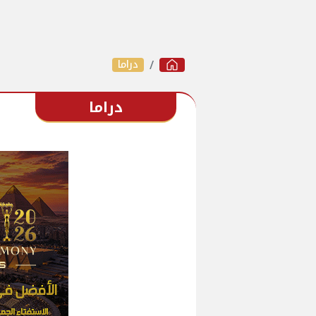
دراما
دراما