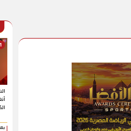
1
الش
أنغ
الك
بهي