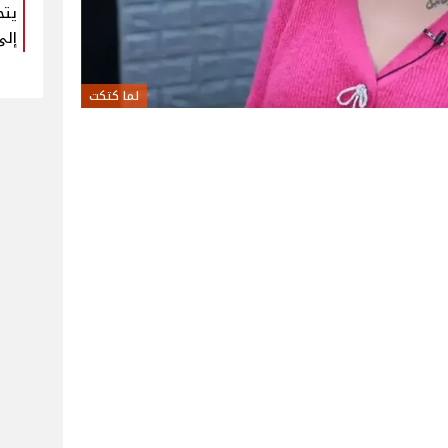
يتح
إلى
لما كتكت