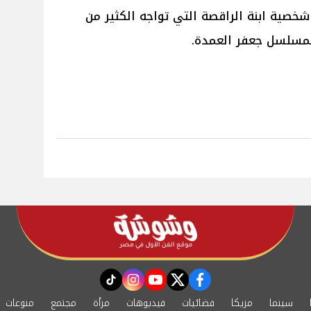
شخصية ابنة الراقصة التي تواجه الكثير من
 بمسلسل جعفر العمدة.
instagram
tiktok
youtube
twitter
facebook
سينما
مزيكا
فضائيات
فيديوهات
مرأة
مجتمع
منوعات