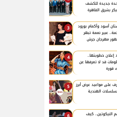
دة جديدة للكشف
بكر بشرق القاهرة
ان أسود وأكمام بورود
3
ة.. عبير نعمة تبهر
ور مهرجان جرش
 إعلان خطوبتها..
4
ومات قد لا تعرفها عن
 قورة
ف على مواعيد عرض أبرز
5
سلسلات الهندية
 النيكوتين.. كيف
6