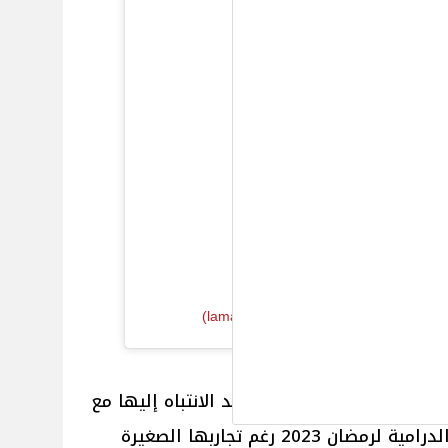
نشور على Instagram
‎lamakutku‏)
لطراز الأول، ونجحت في شد الانتباه إليها مع
فرصة الظهور الأول على الشاشة الدرامية لرمضان 2023 رغم تجاربها الصغيرة