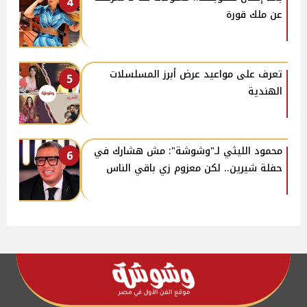
4
عن ملك قورة
تعرف على مواعيد عرض أبرز المسلسلات
5
الهندية
محمود الليثي لـ"وشوشة": مش هشارك في
6
حفلة شيرين.. لكن معزوم زي باقي الناس