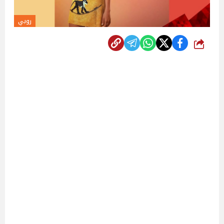
روبي
شارك