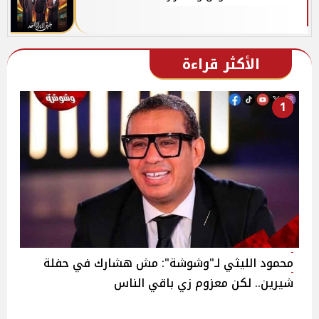
الأكثر قراءة
1
محمود الليثي لـ"وشوشة": مش هشارك في حفلة
شيرين.. لكن معزوم زي باقي الناس