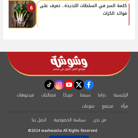
كلمة السر في السلطات اللذيذة.. تعرف على
6
فوائد الكراث
instagram
tiktok
youtube
twitter
facebook
الرئيسية
دراما
سينما
مزيكا
فضائيات
فيديوهات
مرأة
مجتمع
منوعات
من نحن
سياسة الخصوصية
اتصل بنا
©2024 washwasha All Rights Reserved.