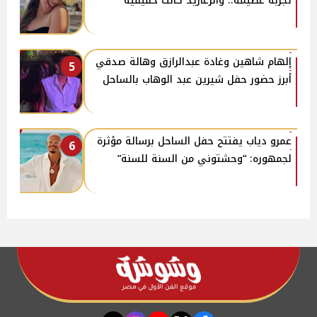
تجربة عظيمة.. والزغاريد كانت حقيقية
إلهام شاهين وغادة عبدالرازق وهالة صدقي
5
أبرز حضور حفل شيرين عبد الوهاب بالساحل
عمرو دياب يفتتح حفل الساحل برسالة مؤثرة
6
لجمهوره: “وحشتوني من السنة للسنة”