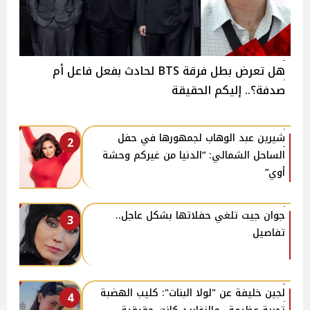
هل تعرض بطل فرقة BTS لحادث بفعل فاعل أم
صدفة؟.. إليكم الحقيقة
شيرين عبد الوهاب لجمهورها في حفل
2
الساحل الشمالي: “الدنيا من غيركم وحشة
أوي”
جوان جيت تلغي حفلاتها بشكل عاجل..
3
تفاصيل
لجين خليفة عن "لولا البنات": كليب الهضبة
4