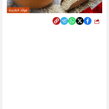
فوائد الطحينة
شارك