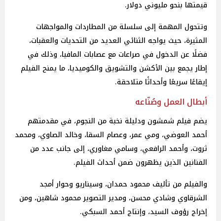
قيمتها بنحو مليوني دولار.
وتتحول المهمة إلى سلسلة من المطاردات والمواجهات
المثيرة، حيث يواجه الثنائي العديد من التحديات والعقبات،
فضلًا عن الدخول في صراعات مع عصابات المافيا، وذلك في
إطار يجمع بين الأكشن والتشويق والكوميديا، ما يمنح الفيلم
إيقاعًا سريعًا وأحداثًا متلاحقة.
أبطال العمل وصُنّاعه
يضم فيلم شمشون ودليلة نخبة من النجوم، في مقدمتهم
أحمد العوضي، ومي عمر، وعصام السقا، وخالد الصاوي، ومحمد
ثروت، وأحمد الرافعي، وسامي مغاوري، إلى جانب عدد من
الفنانين الذين يظهرون ضمن أحداث الفيلم.
والفيلم من تأليف محمود حمدان، وسيناريو وحوار أمجد
الشرقاوي وشادي محسن، ومدير التصوير محمود شاهين، ومن
إخراج رؤوف السيد، وإنتاج أحمد السبكي.