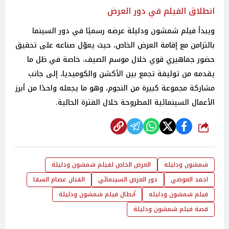
انطلاق الفيلم في دور العرض
ويبدأ فيلم شمشون ودليلة عرضه رسميًا في دور السينما
بالتزامن مع إقامة العرض الخاص، حيث يعوّل صناعه على تحقيق
حضور جماهيري قوي خلال موسم الصيف، خاصة في ظل ما
يقدمه من توليفة تجمع بين الأكشن والكوميديا، إلى جانب
مشاركة مجموعة كبيرة من النجوم، وهو ما يجعله واحدًا من أبرز
الأعمال السينمائية المطروحة خلال الفترة الحالية.
شارك
شمشون ودليله
العرض الخاص لفيلم شمشون ودليلة
احمد العوضي
دور العرض السينمائي
الفنان عصام السقا
فيلم شمشون ودليله
أبطال فيلم شمشون ودليلة
قصة فيلم شمشون ودليلة