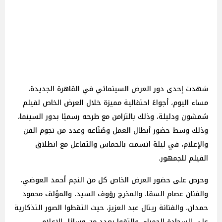
شهدت إحدى دور العرض السينمائي في القاهرة الجديدة،
مساء اليوم، أجواءً احتفالية مميزة خلال العرض الخاص لفيلم
شمشون ودليلة، وذلك بالتزامن مع طرحه رسميًا بدور السينما،
وذلك وسط حضور أبطال العمل وصُنّاعه وعدد من نجوم الفن
والإعلام، في ليلة اتسمت بالحماس والتفاعل مع انطلاق
الفيلم للجمهور.
وحرص على حضور العرض الخاص كل من النجم أحمد العوضي،
والفنان عصام السقا، والمخرج رؤوف السيد، والمؤلف محمود
حمدان، والفنانة ريتال عبد العزيز، حيث التقطوا الصور التذكارية
على السجادة الحمراء، والتقوا بعدد من وسائل الإعلام