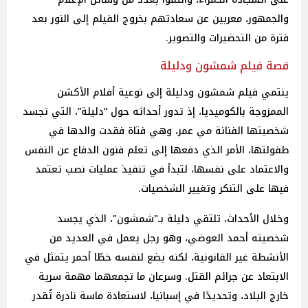
والجمهور، معربين عن سعادتهم بخروج الفيلم إلى النور بعد
فترة من التحضيرات والتصوير.
قصة فيلم شمشون ودليلة
ينتمي فيلم شمشون ودليلة إلى نوعية أفلام الأكشن
الممزوجة بالكوميديا، إذ تدور أحداثه حول “دليلة”، التي تجسد
شخصيتها الفنانة مي عمر، وهي فتاة فقدت والدها في
طفولتها، الأمر الذي دفعها إلى تعلم فنون الدفاع عن النفس
والاعتماد على نفسها، لتبدأ في تنفيذ عمليات نصب تعتمد
فيها على التنكر وتغيير الشخصيات.
وخلال الأحداث، تلتقي دليلة بـ"شمشون"، الذي يجسد
شخصيته أحمد العوضي، وهو رجل يعمل في العديد من
الأنشطة غير القانونية، لكنه يضع لنفسه خطًا أحمر يتمثل في
الابتعاد عن جرائم القتل. وسرعان ما تجمعهما مهمة سرية
خارج البلاد، وتحديدًا في إسبانيا، لاستعادة ماسة نادرة تُقدر