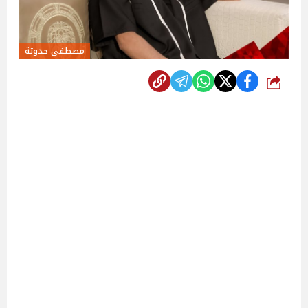
مصطفى حدوتة
شارك