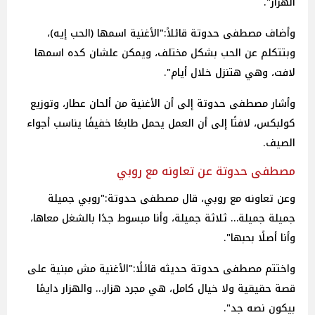
الهزار".
وأضاف مصطفى حدوتة قائلاً:"الأغنية اسمها (الحب إيه)،
وبتتكلم عن الحب بشكل مختلف، ويمكن علشان كده اسمها
لافت، وهي هتنزل خلال أيام".
وأشار مصطفى حدوتة إلى أن الأغنية من ألحان عطار، وتوزيع
كولبكس، لافتًا إلى أن العمل يحمل طابعًا خفيفًا يناسب أجواء
الصيف.
مصطفى حدوتة عن تعاونه مع روبي
وعن تعاونه مع روبي، قال مصطفى حدوتة:"روبي جميلة
جميلة جميلة… ثلاثة جميلة، وأنا مبسوط جدًا بالشغل معاها،
وأنا أصلًا بحبها".
واختتم مصطفى حدوتة حديثه قائلًا:"الأغنية مش مبنية على
قصة حقيقية ولا خيال كامل، هي مجرد هزار… والهزار دايمًا
بيكون نصه جد".