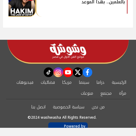
بالعلمين.. بهذا الموعد
instagram
tiktok
youtube
twitter
facebook
الرئيسية
دراما
سينما
مزيكا
فضائيات
فيديوهات
مرأة
مجتمع
منوعات
من نحن
سياسة الخصوصية
اتصل بنا
©2024 washwasha All Rights Reserved.
Powered by