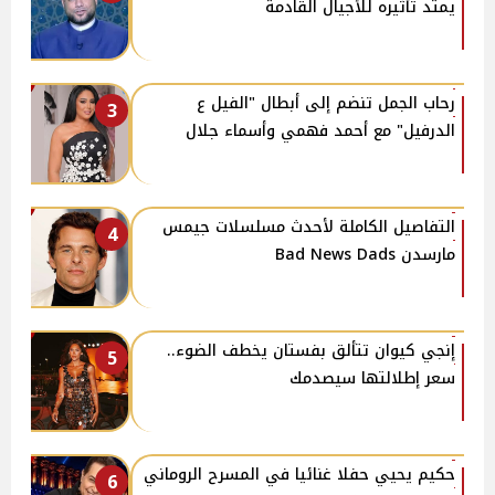
يمتد تأثيره للأجيال القادمة
رحاب الجمل تنضم إلى أبطال "الفيل ع
3
الدرفيل" مع أحمد فهمي وأسماء جلال
التفاصيل الكاملة لأحدث مسلسلات جيمس
4
مارسدن Bad News Dads
إنجي كيوان تتألق بفستان يخطف الضوء..
5
سعر إطلالتها سيصدمك
حكيم يحيي حفلا غنائيا في المسرح الروماني
6