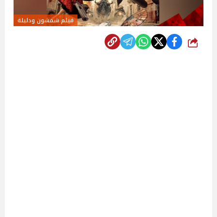
فيلم شمشون ودليلة
شارك