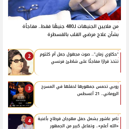
من ملايين الجنيهات لـ480 جنيهًا فقط.. مفاجأة
بشأن علاج مرضى القلب بالقسطرة
"حكاوي زمان".. صوت مجهول جعل أم كلثوم
2
تتخذ قرارًا مفاجئًا على شاطئ فرنسي
روبي تحمس جمهورها لحفلها في المسرح
3
الروماني.. 21 أغسطس
تامر عاشور يشعل حفل مهرجان قرطاج بأغنية
4
«الله أعلم».. وتفاعل كبير من الجمهور