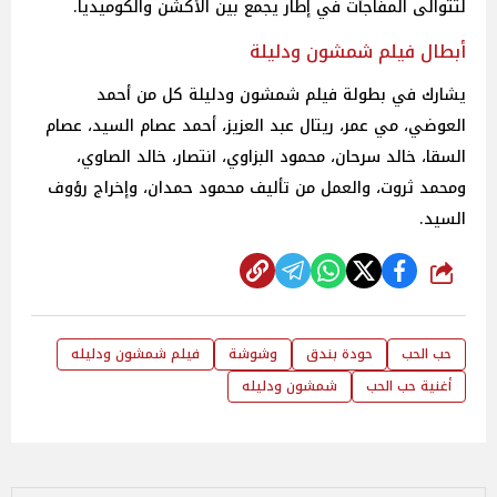
لتتوالى المفاجآت في إطار يجمع بين الأكشن والكوميديا.
أبطال فيلم شمشون ودليلة
يشارك في بطولة فيلم شمشون ودليلة كل من أحمد
العوضي، مي عمر، ريتال عبد العزيز، أحمد عصام السيد، عصام
السقا، خالد سرحان، محمود البزاوي، انتصار، خالد الصاوي،
ومحمد ثروت، والعمل من تأليف محمود حمدان، وإخراج رؤوف
السيد.
شارك
حب الحب
حودة بندق
وشوشة
فيلم شمشون ودليله
أغنية حب الحب
شمشون ودليله