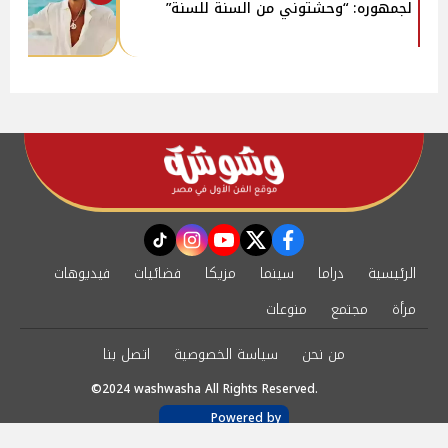
لجمهوره: “وحشتوني من السنة للسنة”
instagram
tiktok
youtube
twitter
facebook
الرئيسية
دراما
سينما
مزيكا
فضائيات
فيديوهات
مرأة
مجتمع
منوعات
من نحن
سياسة الخصوصية
اتصل بنا
©2024 washwasha All Rights Reserved.
Powered by