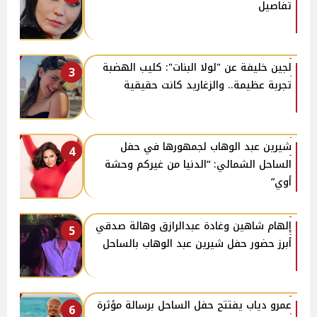
تفاصيل
لجين خليفة عن "لولا البنات": كليب الهضبة
3
تجربة عظيمة.. والزغاريد كانت حقيقية
شيرين عبد الوهاب لجمهورها في حفل
4
الساحل الشمالي: “الدنيا من غيركم وحشة
أوي”
إلهام شاهين وغادة عبدالرازق وهالة صدقي
5
أبرز حضور حفل شيرين عبد الوهاب بالساحل
عمرو دياب يفتتح حفل الساحل برسالة مؤثرة
6