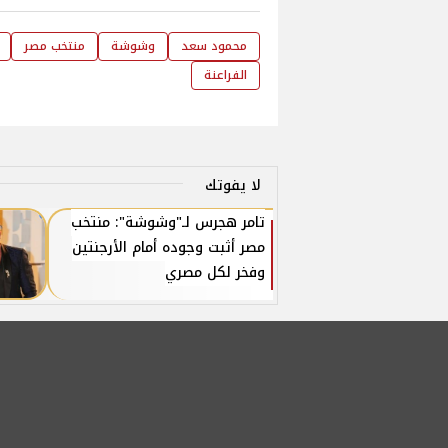
محمود سعد
وشوشة
منتخب مصر
الفراعنة
لا يفوتك
تامر هجرس لـ"وشوشة": منتخب
مصر أثبت وجوده أمام الأرجنتين
وفخر لكل مصري