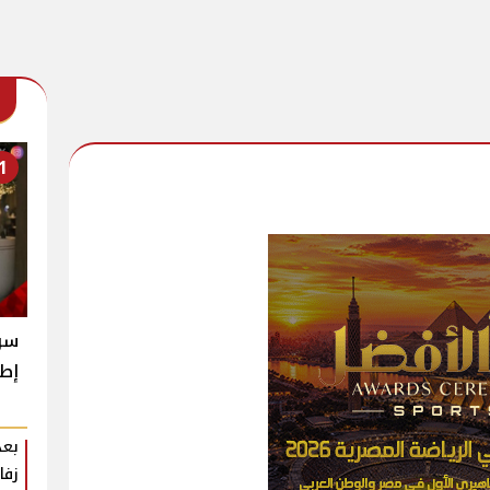
1
سر 
إطل
بعد
زفا