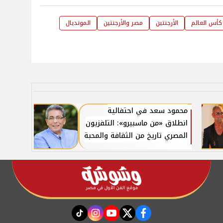
كأس العالم
الأرجنتين
مصر والأرجنتين
المونديال
محمود سعد في احتفالية
انطلاق «من ماسبيرو»: التلفزيون
المصري تاريخ من الثقافة والمحبة
instagram
tiktok
youtube
twitter
facebook