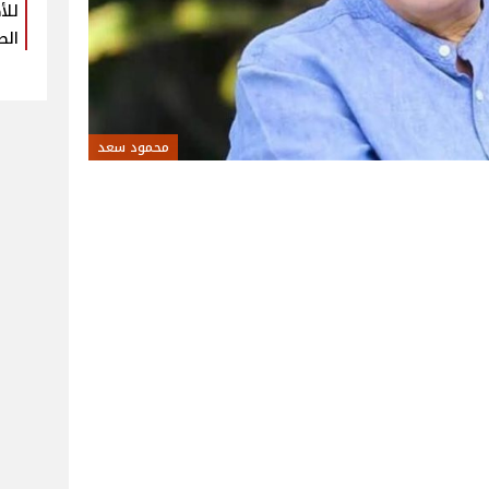
للأ
الص
محمود سعد