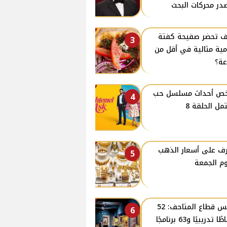
در محركات البحث
 تحضر صفيحة كفتة
3
ية مثالية في أقل من
ة؟
ص أحداث مسلسل حب
4
مل الحلقة 8
ف على أسعار الذهب
5
وم الجمعة
رئيس قطاع المتاحف: 52
6
نشاطًا تدريبيًا و63 برنامجًا