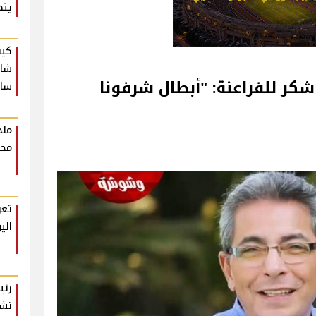
يتص
كيف
شام
ر للفراعنة: "أبطال شرفونا
ساع
ملخ
محت
تعر
الي