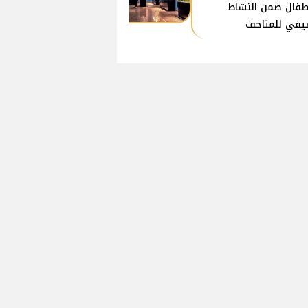
طفال ضمن النشاط
يفي للمتاحف