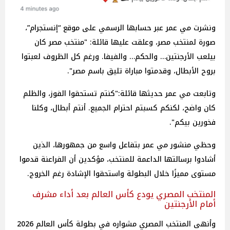
ونشرت مي عمر عبر حسابها الرسمي على موقع “إنستجرام”،
صورة لمنتخب مصر، وعلقت عليها قائلة: "منتخب مصر كان
بيلعب الأرجنتين… والحكم… والفيفا. ورغم كل الظروف لعبتوا
بروح الأبطال، وقدمتوا مباراة تليق باسم مصر".
وتابعت مي عمر حديثها قائلة:"كنتم تستحقوا الفوز، والظلم
كان واضح، لكنكم كسبتم احترام الجميع. أنتم أبطال، وكلنا
فخورين بيكم".
وحظي منشور مي عمر بتفاعل واسع من جمهورها، الذين
أشادوا برسالتها الداعمة للمنتخب، مؤكدين أن الفراعنة قدموا
مستوى مميزًا خلال البطولة واستحقوا الإشادة رغم الخروج.
المنتخب المصري يودع كأس العالم بعد أداء مشرف
أمام الأرجنتين
وأنهى المنتخب المصري مشواره في بطولة كأس العالم 2026