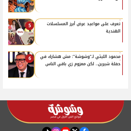
تعرف على مواعيد عرض أبرز المسلسلات
5
الهندية
محمود الليثي لـ"وشوشة": مش هشارك في
6
حفلة شيرين.. لكن معزوم زي باقي الناس