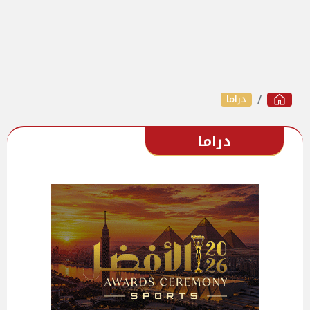
دراما
دراما