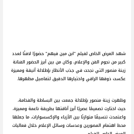
شهد العرض الخاص لفيلم "ابن مين فيهم" حضورًا لافتًا لعدد
كبير من نجوم الفن والإعلام، وكان من بين أبرز الحضور الفنانة
زينة منصور التي نجحت في جذب الأنظار بإطلالة أنيقة ومميزة
عكست ذوقها الراقي واختيارها الدقيق لتفاصيل مظهرها.
وظهرت زينة منصور بإطلالة جمعت بين البساطة والفخامة،
حيث اختارت تصميمًا عصريًا أبرز أناقتها بطريقة ناعمة ومميزة،
واعتمدت تنسيقًا متوازنًا بين الأزياء والإكسسوارات، ما جعلها
محط اهتمام المصورين وعدسات وسائل الإعلام خلال فعاليات
العرض الخاص للفيلم.