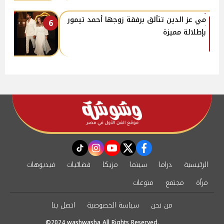
مي عز الدين تتألق برفقة زوجها أحمد تيمور
6
بإطلالة مميزة
instagram
tiktok
youtube
twitter
facebook
الرئيسية
دراما
سينما
مزيكا
فضائيات
فيديوهات
مرأة
مجتمع
منوعات
من نحن
سياسة الخصوصية
اتصل بنا
©2024 washwasha All Rights Reserved.