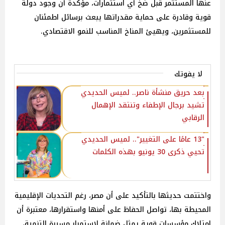
عنها المستثمر قبل ضخ أي استثمارات، مؤكدة أن وجود دولة
قوية وقادرة على حماية مقدراتها يبعث برسائل اطمئنان
للمستثمرين، ويهيئ المناخ المناسب للنمو الاقتصادي.
لا يفوتك
بعد حريق منشأة ناصر.. لميس الحديدي
تشيد برجال الإطفاء وتنتقد الإهمال
الرقابي
"13 عامًا على التغيير".. لميس الحديدي
تحيي ذكرى 30 يونيو بهذه الكلمات
واختتمت حديثها بالتأكيد على أن مصر، رغم التحديات الإقليمية
المحيطة بها، تواصل الحفاظ على أمنها واستقرارها، معتبرة أن
امتلاك مؤسسات قوية يمثل ضمانة لاستمرار مسيرة التنمية،