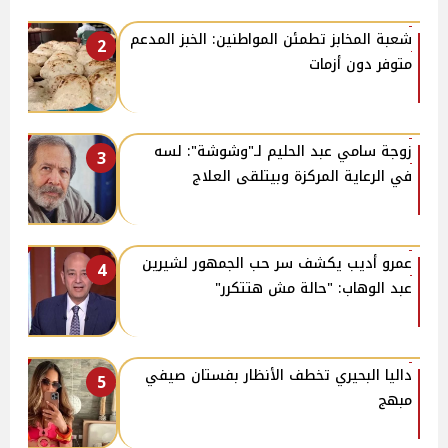
شعبة المخابز تطمئن المواطنين: الخبز المدعم
2
متوفر دون أزمات
زوجة سامي عبد الحليم لـ"وشوشة": لسه
3
في الرعاية المركزة وبيتلقى العلاج
عمرو أديب يكشف سر حب الجمهور لشيرين
4
عبد الوهاب: "حالة مش هتتكرر"
داليا البحيري تخطف الأنظار بفستان صيفي
5
مبهج