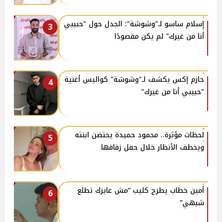
إسلام ساسو لـ"وشوشة": الجدل حول "حبيبي
3
أنا من غيرك" لم يكن مقصودًا
حازم إكس يكشف لـ"وشوشة" كواليس أغنية
4
"حبيبي أنا من غيرك"
لحظات مؤثرة.. محمود حميدة يحتضن ابنته
5
ويخطف الأنظار خلال حفل زفافها
أمين خطاب يطرح كليب “مش عايزك تطلع
6
شبهي”