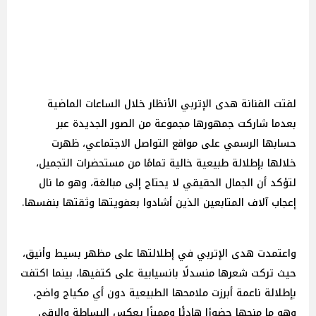
لفتت الفنانة هدى الإتربي الأنظار خلال الساعات الماضية
بعدما شاركت جمهورها مجموعة من الصور الجديدة عبر
حسابها الرسمي على مواقع التواصل الاجتماعي، ظهرت
خلالها بإطلالة طبيعية خالية تمامًا من مستحضرات التجميل،
لتؤكد أن الجمال الحقيقي لا يحتاج إلى مبالغة، وهو ما نال
إعجاب آلاف المتابعين الذين أشادوا بعفويتها وثقتها بنفسها.
واعتمدت هدى الإتربي في إطلالتها على مظهر بسيط وأنيق،
حيث تركت شعرها منسدلًا بانسيابية على كتفيها، بينما اكتفت
بإطلالة ناعمة أبرزت ملامحها الطبيعية دون أي مكياج واضح،
وهو ما منحها حضورًا هادئًا ومميزًا يعكس البساطة والرقي