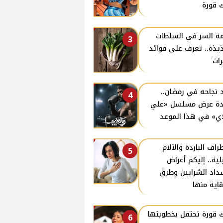
 قورة
ة السر في السلطات
3
ذيذة.. تعرف على فوائد
راث
 نجاحه في رمضان..
4
دة عرض مسلسل «علي
ي» في هذا الموعد
طراف الباردة والآلام
5
يلية.. إليكم أعراض
داد الشرايين وطرق
قاية منها
 قورة تحتفل بخطوبتها
6