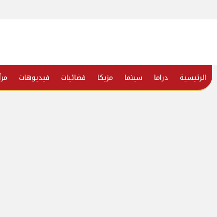
الرئيسية
دراما
سينما
مزيكا
فضائيات
فيديوهات
مرأ