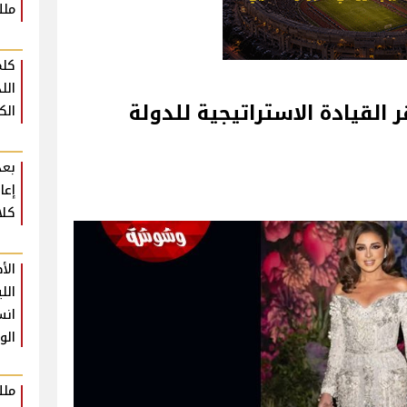
ملك
كلم
الل
 القيادة الاستراتيجية للدولة
الك
بعد
إعا
كلا
الأ
الل
انس
الو
ملك