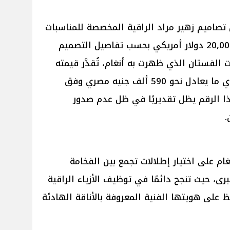
ن تصاميم زهير مراد الراقية المخصصة للمناسبات
الرسمية تتراوح عادة بين 8,000 و20,000 دولار أمريكي بحسب تفاصيل التصميم
 الفستان الذي ظهرت به أنغام، تُقدَّر قيمته
بنحو 12,000 دولار أمريكي تقريبًا، أي ما يعادل نحو 590 ألف جنيه مصري وفق
هذا الرقم يظل تقديريًا في ظل عدم صدور
.
م على اختيار إطلالات تجمع بين الفخامة
ى، حيث تنجح دائمًا في توظيف الأزياء الراقية
 على هويتها الفنية المعروفة بالأناقة الهادئة