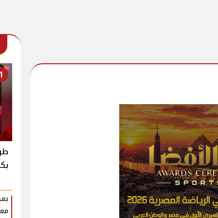
1
طرح
بكم
بعد
معل