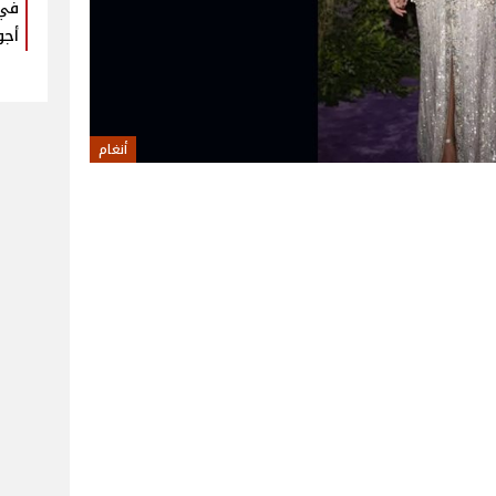
في 
أجو
أنغام