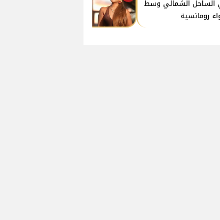
الساحل الشمالي وسط
اء رومانسية