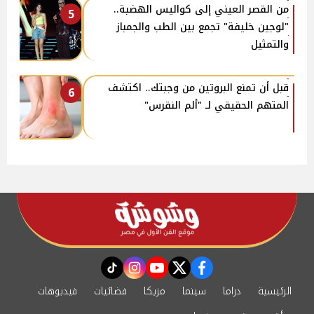
من القصر العيني إلى كواليس الهضبة..
5
"لوجين خليفة" تجمع بين الطب والجمباز
والتمثيل
قبل أن تمنع البروتين من وجبتك.. اكتشف
6
المتهم الحقيقي لـ "ألم النقرس"
instagram
tiktok
youtube
twitter
facebook
الرئيسية
دراما
سينما
مزيكا
فضائيات
فيديوهات