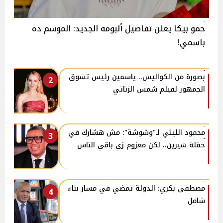
حمو بيكا يعلن تفاصيل ألبومه الجديد: الموسم ده
باسمي!
بصورة من الكواليس.. ياسمين رئيس تشوق
2
الجمهور لفيلم شمس الزناتي
محمود الليثي لـ"وشوشة": مش هشارك في
3
حفلة شيرين.. لكن معزوم زي باقي الناس
مصطفى بكري: الدولة تمضي في مسار بناء
4
شامل