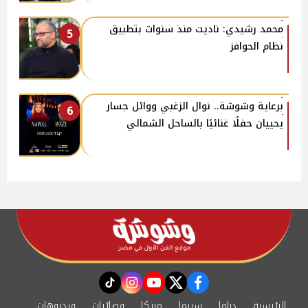
محمد رشيدي: ناديت منذ سنوات بتطبيق
5
نظام الحوافز
برعاية وشوشة.. نوال الزغبي ووائل جسار
6
يحييان حفلًا غنائيًا بالساحل الشمالي
instagram
tiktok
youtube
twitter
facebook
الرئيسية
دراما
سينما
مزيكا
فضائيات
فيديوهات