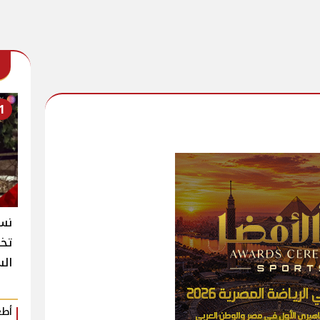
1
نسخ
تخط
الس
أطع