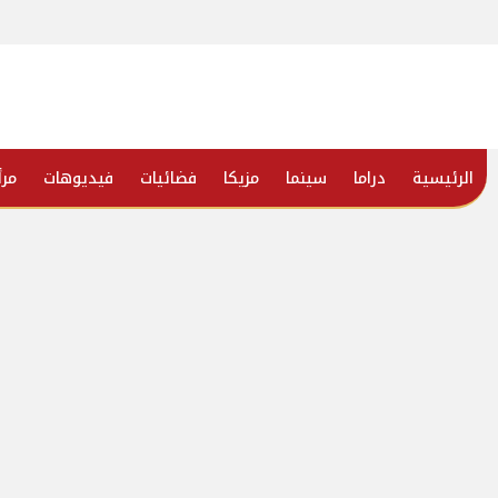
الرئيسية
دراما
سينما
مزيكا
فضائيات
فيديوهات
مرأ