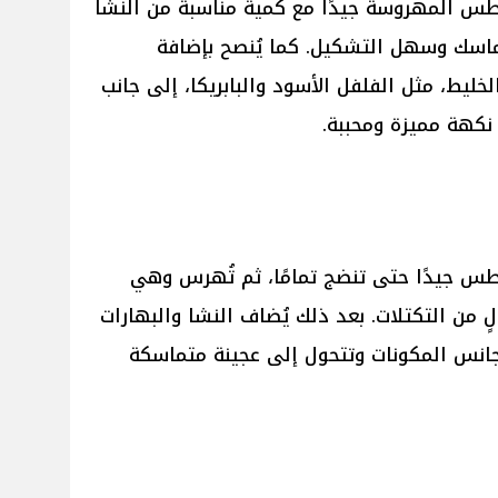
اطس المهروسة جيدًا مع كمية مناسبة من النشا
اسك وسهل التشكيل. كما يُنصح بإضافة
ليط، مثل الفلفل الأسود والبابريكا، إلى جانب
 نكهة مميزة ومحببة.
طس جيدًا حتى تنضج تمامًا، ثم تُهرس وهي
 من التكتلات. بعد ذلك يُضاف النشا والبهارات
تجانس المكونات وتتحول إلى عجينة متماسكة