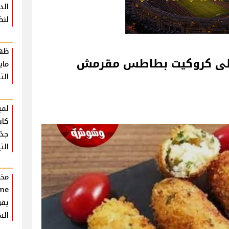
لنض
ظهو
لى كروكيت بطاطس مقرمش
ماي
الت
لمي
كاي
جدً
التي
يفو
الس