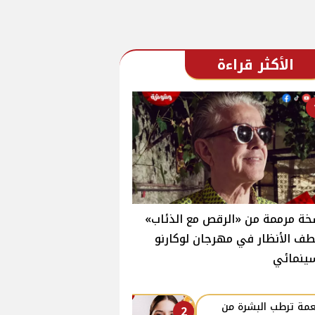
الأكثر قراءة
ة مرممة من «الرقص مع الذئاب»
ف الأنظار في مهرجان لوكارنو
ينمائي
مة ترطب البشرة من
2