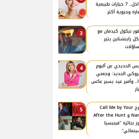
الداخل.. 7 خيارات طبيعية
ارة وحيوية أكثر
ر نيكول كيدمان مع
3
كل راينشتاين يثير
ساؤلات
س الحديدي عن ألبوم
4
روكي الجديد: وجعني
ا.. وأمير عيد يسير عكس
ار
مخرج Call Me by Your
5
Name و After the Hunt
ز بجائزة "فينيسيا
ينمائي"