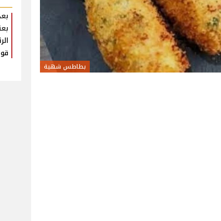
بعد
بعث
الر
قوي
بطاطس شهية