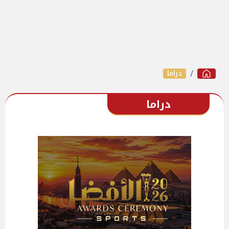
دراما
دراما