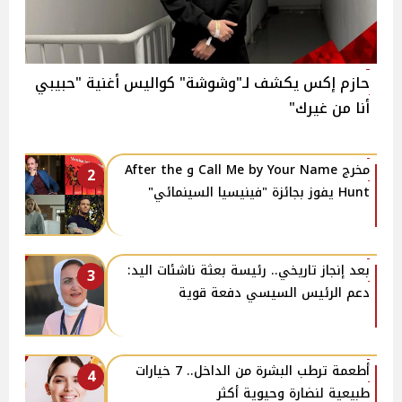
حازم إكس يكشف لـ"وشوشة" كواليس أغنية "حبيبي
أنا من غيرك"
مخرج Call Me by Your Name و After the
2
Hunt يفوز بجائزة "فينيسيا السينمائي"
بعد إنجاز تاريخي.. رئيسة بعثة ناشئات اليد:
3
دعم الرئيس السيسي دفعة قوية
أطعمة ترطب البشرة من الداخل.. 7 خيارات
4
طبيعية لنضارة وحيوية أكثر