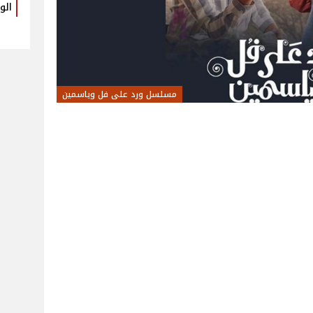
الو
مسلسل ورد على فل وياسمين