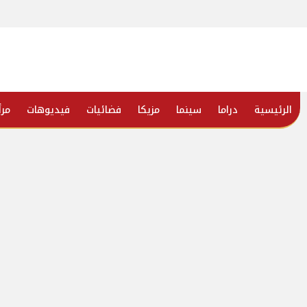
الرئيسية
دراما
سينما
مزيكا
فضائيات
فيديوهات
مرأ