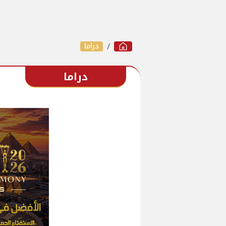
دراما
دراما