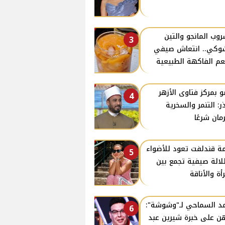
وب المانجو والتين
3
وكي.. انتعاش صيفي
م الفاكهة الطبيعية
 بمركز فتاوى الأزهر
4
ر: التنمر والسخرية
مان شرعًا
ة قندلفت تعود للأضواء
5
لالة صيفية تجمع بين
رأة والأناقة
د السماحي لـ"وشوشة":
6
هن على خبرة شيرين عبد