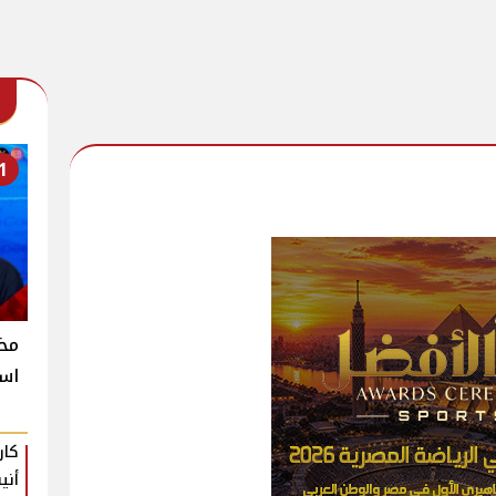
1
است
كار
أني