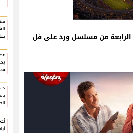
مشر
الش
 الرابعة من مسلسل ورد على فل
بطع
عضو
يحذ
محر
ديم
بإط
الج
أحم
أرا