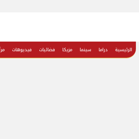
الرئيسية
دراما
سينما
مزيكا
فضائيات
فيديوهات
مرأ