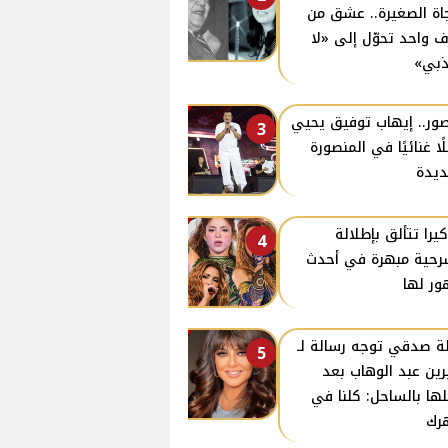
اة الصغيرة.. عشق من
 واحد تحوّل إلى «لا
بي»
صور.. إيهاب توفيق يحيي
3
ًا غنائيًا في المنصورة
ديدة
يرا تتألق بإطلالة
4
حية مبهرة في أحدث
ر لها
ة صدقي توجه رسالة لـ
5
ين عبد الوهاب بعد
ها بالساحل: كلنا في
رك