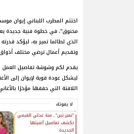
مخنوق”، في خطوة فنية جديدة يعيد
الذي لطالما تميز به، ليؤكد قدرته ع
وتقديم أعمال ترضي مختلف أذواق
يقدم لكم وشوشة تفاصيل العمل الجد
ليشكل عودة قوية لإيوان إلى الأغن
اللافتة التي حققها مؤخرًا بالأغاني 
لا يفوتك
“نمبر تين”.. منة عدلي القيعي
تكشف تفاصيل أغنيتها
الجديدة