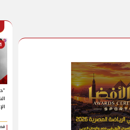
1
"حك
الن
الإ
قصة