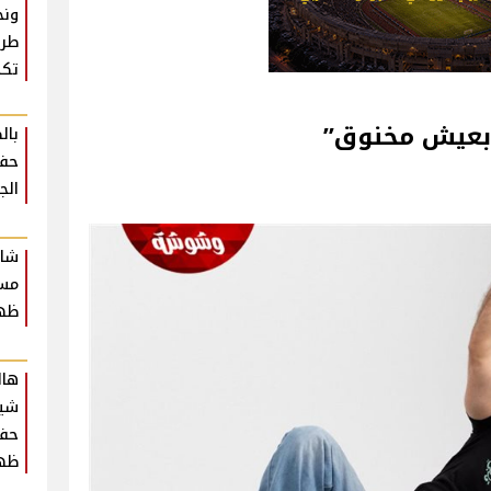
ونج
طرف
تكذ
“بعيش مخنوق”
بال
حفل
الج
شاك
مسر
ظهو
هال
شير
حفل
ظه