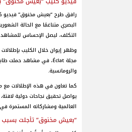
فيديو كليب “بعيش مخنوق” ب
رافق طرح “بعيش مخنوق” فيديو كلي
البصري متناغمًا مع الحالة الشعورية
التكلف، ليصل الإحساس للمشاهد ب
وظهر إيوان خلال الكليب بإطلالات
مجلة Éclat، في مشاهد حملت ط
والرومانسية.
كما تعاون في هذه الإطلالات مع م
يواصل تحقيق نجاحات دولية لافت
العالمية ومشاركاته المستمرة في أب
“بعيش مخنوق” تأجلت بسبب ال