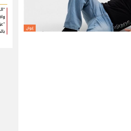
"ال
واق
"عز
إيوان
بال