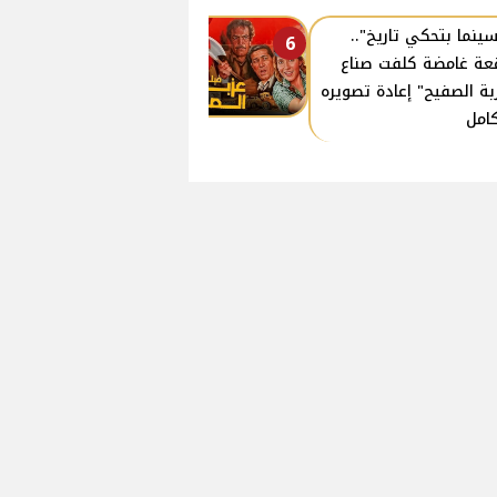
سينما بتحكي تاريخ"..
6
عة غامضة كلفت صناع
بة الصفيح" إعادة تصويره
كامل