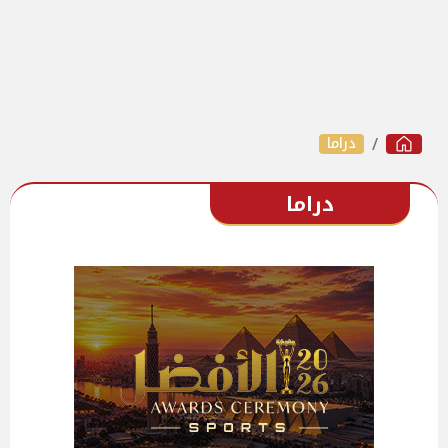
دراما
دراما