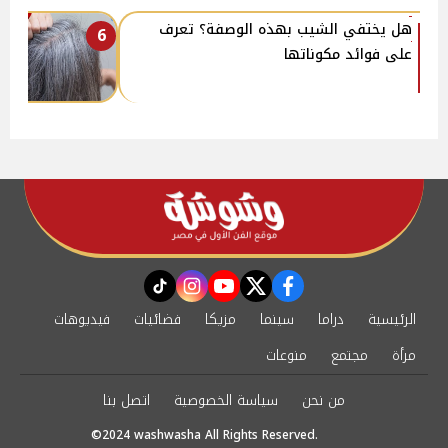
هل يختفي الشيب بهذه الوصفة؟ تعرف
6
على فوائد مكوناتها
instagram
tiktok
youtube
twitter
facebook
الرئيسية
دراما
سينما
مزيكا
فضائيات
فيديوهات
مرأة
مجتمع
منوعات
من نحن
سياسة الخصوصية
اتصل بنا
©2024 washwasha All Rights Reserved.