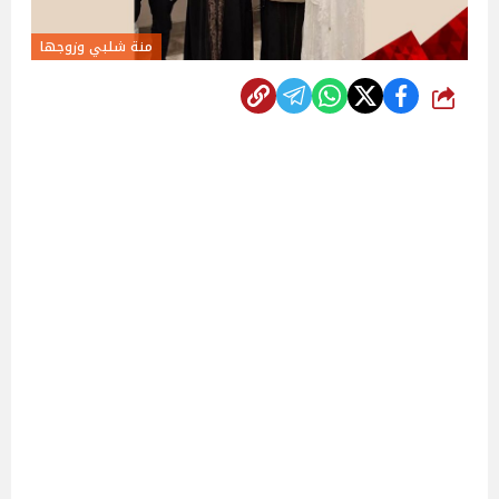
منة شلبي وزوجها
شارك