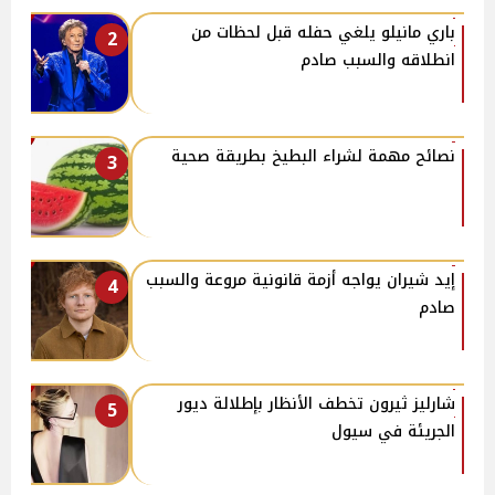
باري مانيلو يلغي حفله قبل لحظات من
2
انطلاقه والسبب صادم
نصائح مهمة لشراء البطيخ بطريقة صحية
3
إيد شيران يواجه أزمة قانونية مروعة والسبب
4
صادم
شارليز ثيرون تخطف الأنظار بإطلالة ديور
5
الجريئة في سيول