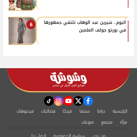
اليوم.. شيرين عبد الوهاب تلتقي جمهورها
6
في بورتو جولف العلمين
instagram
tiktok
youtube
twitter
facebook
الرئيسية
دراما
سينما
مزيكا
فضائيات
فيديوهات
مرأة
مجتمع
منوعات
من نحن
سياسة الخصوصية
اتصل بنا