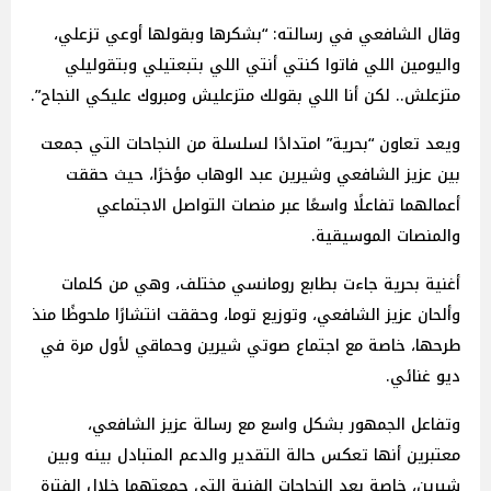
وقال الشافعي في رسالته: “بشكرها وبقولها أوعي تزعلي،
واليومين اللي فاتوا كنتي أنتي اللي بتبعتيلي وبتقوليلي
متزعلش.. لكن أنا اللي بقولك متزعليش ومبروك عليكي النجاح”.
ويعد تعاون “بحرية” امتدادًا لسلسلة من النجاحات التي جمعت
بين عزيز الشافعي وشيرين عبد الوهاب مؤخرًا، حيث حققت
أعمالهما تفاعلًا واسعًا عبر منصات التواصل الاجتماعي
والمنصات الموسيقية.
أغنية بحرية جاءت بطابع رومانسي مختلف، وهي من كلمات
وألحان عزيز الشافعي، وتوزيع توما، وحققت انتشارًا ملحوظًا منذ
طرحها، خاصة مع اجتماع صوتي شيرين وحماقي لأول مرة في
ديو غنائي.
وتفاعل الجمهور بشكل واسع مع رسالة عزيز الشافعي،
معتبرين أنها تعكس حالة التقدير والدعم المتبادل بينه وبين
شيرين، خاصة بعد النجاحات الفنية التي جمعتهما خلال الفترة