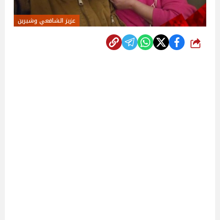
عزيز الشافعي وشيرين
شارك