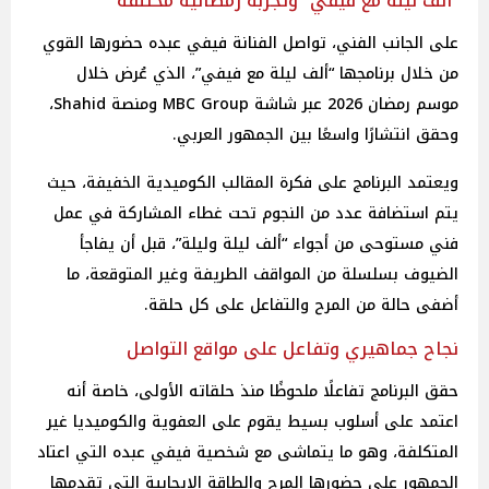
“ألف ليلة مع فيفي” وتجربة رمضانية مختلفة
على الجانب الفني، تواصل الفنانة فيفي عبده حضورها القوي
من خلال برنامجها “ألف ليلة مع فيفي”، الذي عُرض خلال
موسم رمضان 2026 عبر شاشة MBC Group ومنصة Shahid،
وحقق انتشارًا واسعًا بين الجمهور العربي.
ويعتمد البرنامج على فكرة المقالب الكوميدية الخفيفة، حيث
يتم استضافة عدد من النجوم تحت غطاء المشاركة في عمل
فني مستوحى من أجواء “ألف ليلة وليلة”، قبل أن يفاجأ
الضيوف بسلسلة من المواقف الطريفة وغير المتوقعة، ما
أضفى حالة من المرح والتفاعل على كل حلقة.
نجاح جماهيري وتفاعل على مواقع التواصل
حقق البرنامج تفاعلًا ملحوظًا منذ حلقاته الأولى، خاصة أنه
اعتمد على أسلوب بسيط يقوم على العفوية والكوميديا غير
المتكلفة، وهو ما يتماشى مع شخصية فيفي عبده التي اعتاد
الجمهور على حضورها المرح والطاقة الإيجابية التي تقدمها