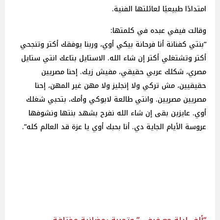
امتدادًا طبيعيًا لعائلتها الفنية.
وقالت فيفي عبده في كلمتها:
“بنتي كفنانة أنا فرحانة بيكي أوي، وربنا يوفقك أكتر وتنجحي
أكتر وتشتغلي أكتر إن شاء الله. الاستايل بتاعك انتي ستايل
مصري، شكلك عربي حقيقي، مفيش زيك. إحنا مصريين
حقيقيين، مش تركي ولا إنجليز ولا مهن غير المهن، إحنا
مصريين مصريين. وانتي طالعة لابوكي وأمك، بتحبي شغلك
أوي. عايزين بقى إن شاء الله نفرح بشهد بنتها ونشوفها
عروسة الأيام الجاية دي. أنا بحبك أوي يا عزة قد العالم كله”.