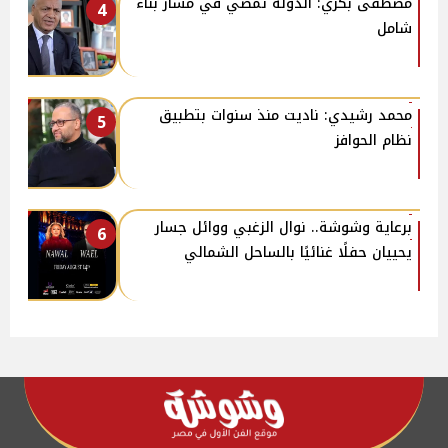
مصطفى بكري: الدولة تمضي في مسار بناء
4
شامل
محمد رشيدي: ناديت منذ سنوات بتطبيق
5
نظام الحوافز
برعاية وشوشة.. نوال الزغبي ووائل جسار
6
يحييان حفلًا غنائيًا بالساحل الشمالي