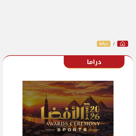
دراما
دراما