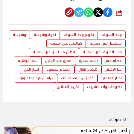
شارك
ولاء الشريف
تكريم ولاء الشريف
ندوة وشوشة
وشوشة
مسلسل عين سحرية
كواليس عين سحرية
ولاء الشريف عين سحرية
ابطال مسلسل عين سحرية
عصام عمر
باسم سمرة
عمرو عبد الجليل
سما ابراهيم
جنا الأشقر
هشام هلال
السدير مسعود
اخبار الفن
اخبار الفنانين
كواليس المسلسلات
دراما الإثارة والتشويق
تصريحات ولاء الشريف
تكريم الفنانين
لا يفوتك
أخبار الفن خلال 24 ساعة