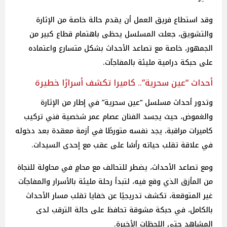
وقد استطاع فريق العمل أن يقدم حالة خاصة من الإثارة
والتشويق، جعلت المسلسل يحظى باهتمام قطاع كبير من
الجمهور، خاصة مع تصاعد الأحداث بشكل متسارع واعتماده
على حبكة درامية مليئة بالمفاجآت.
أحداث “عين سحرية”.. كاميرا تكشف أسرارًا خطيرة
وتدور أحداث مسلسل “عين سحرية” في إطار من الإثارة
والغموض، حيث يجسد الفنان عصام عمر شخصية فني تركيب
كاميرات مراقبة، يجد نفسه متورطًا في أزمة معقدة بعد دخوله
في علاقة تقلب حياته رأسًا على عقب مع إحدى السيدات.
ومع تصاعد الأحداث، يضطر للتحالف مع محامٍ في محاولة للنجاة
من المأزق الذي وقع فيه، لتبدأ رحلة مليئة بالأسرار والمفاجآت
غير المتوقعة، تكشف تدريجيًا عن خفايا تقلب مسار الأحداث
بالكامل، في حبكة مشوقة تحافظ على حالة الترقب لدى
المشاهد حتى اللحظات الأخيرة.