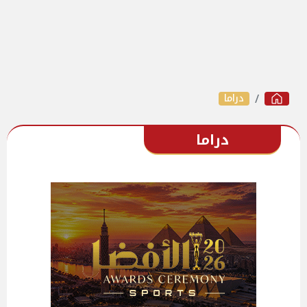
دراما
دراما