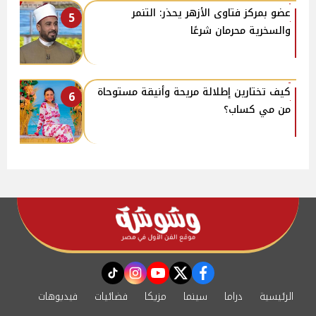
عضو بمركز فتاوى الأزهر يحذر: التنمر
5
والسخرية محرمان شرعًا
كيف تختارين إطلالة مريحة وأنيقة مستوحاة
6
من مي كساب؟
instagram
tiktok
youtube
twitter
facebook
الرئيسية
دراما
سينما
مزيكا
فضائيات
فيديوهات