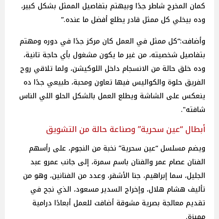
كمان المخرج شاطر جدًا وبيهتم بتفاصيل الممثل بشكل كبير،
وده بيخلي كل ممثل قادر يطلع أفضل ما عنده.”
وأضافت:“كل ممثل في العمل كان مركز جدًا في دوره ومهتم
بتفاصيل شخصيته، من غير ما يكون مشغول بأي حاجة تانية،
وده خلق حالة من الانسجام داخل اللوكيشن، ولما تلاقي روح
الفريق حلوة والكواليس فيها تعاون ومحبة، طبيعي جدًا ده
ينعكس على الشاشة ويطلع العمل بالشكل الحلو اللي الناس
شافته".
أبطال “عين سحرية” وصناعة حالة من التشويق
ويضم مسلسل “عين سحرية” نخبة من النجوم، على رأسهم
الفنان عصام عمر والفنان باسم سمرة، إلى جانب عمرو عبد
الجليل، سما إبراهيم، جنا الأشقر، وعدد من الفنانين، وهو من
تأليف هشام هلال، وإخراج السدير مسعود، الذي نجح في
تقديم معالجة بصرية مشوقة أضافت للعمل أبعادًا درامية
مميزة.