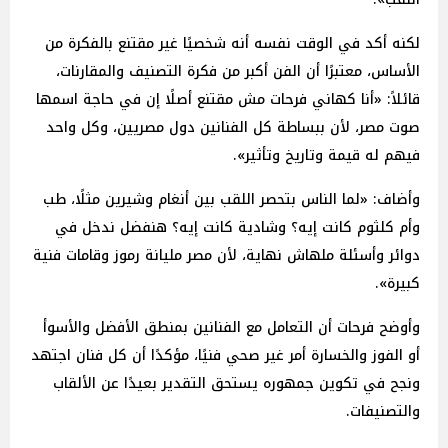
لكنه أكد في الوقت نفسه أنه شخصيًا غير مقتنع بالفكرة من
الأساس، معتبرًا أن الفن أكبر من فكرة التصنيف والمقارنات،
قائلاً: «أنا كهاني فرحات مش مقتنع أصلًا إن في حاجة اسمها
صوت مصر، لأن ببساطة كل الفنانين دول مصريين، وكل واحد
فيهم له قيمة وتاريخ وتأثير».
وأضاف: «لما الناس بتحصر اللقب بين أنغام وشيرين مثلًا، طب
وأم كلثوم كانت إيه؟ وشادية كانت إيه؟ هنفضل ندخل في
دوائر وأسئلة ملهاش نهاية، لأن مصر مليانة رموز وقامات فنية
كبيرة».
وأوضح فرحات أن التعامل مع الفنانين بمنطق الأفضل والأسوأ
أو الفوز والخسارة أمر غير صحي فنيًا، مؤكدًا أن كل فنان اجتهد
ونجح في تكوين جمهوره يستحق التقدير بعيدًا عن الألقاب
والتصنيفات.