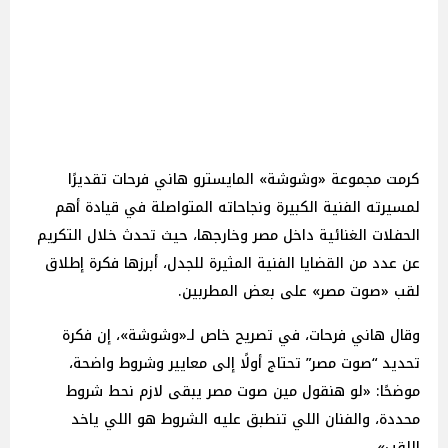
كرمت مجموعة «وشوشة» المايسترو هاني فرحات تقديرًا
لمسيرته الفنية الكبيرة ونجاحاته المتواصلة في قيادة أهم
الحفلات الغنائية داخل مصر وخارجها، حيث تحدث خلال التكريم
عن عدد من القضايا الفنية المثيرة للجدل، أبرزها فكرة إطلاق
لقب «صوت مصر» على بعض المطربين.
وقال هاني فرحات، في تصريح خاص لـ«وشوشة»، إن فكرة
تحديد “صوت مصر” تحتاج أولًا إلى معايير وشروط واضحة،
موضحًا: «لو هنقول مين صوت مصر يبقى لازم نحط شروط
محددة، والفنان اللي تنطبق عليه الشروط هو اللي ياخد
اللقب».