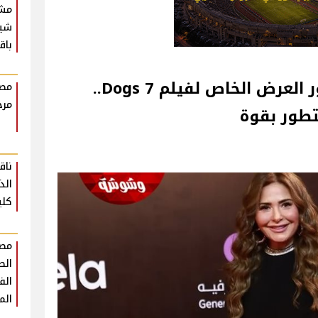
مش
شير
باق
صابرين: سعيدة جدًا بحضور العرض الخاص لفيلم 7 Dogs..
مصط
مرح
تطور بقوة
ناق
الذ
كلي
مصط
الط
الف
الم