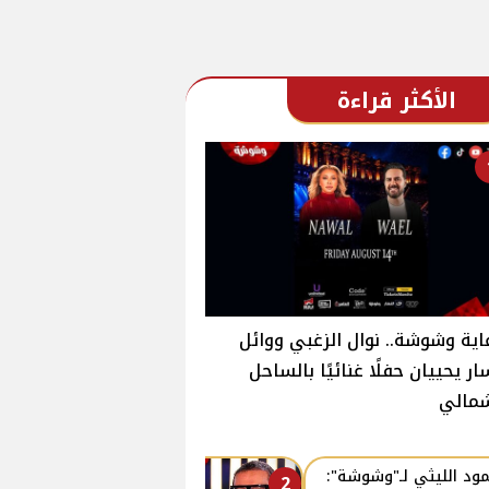
الأكثر قراءة
اية وشوشة.. نوال الزغبي ووائل
ر يحييان حفلًا غنائيًا بالساحل
شمالي
ود الليثي لـ"وشوشة":
2