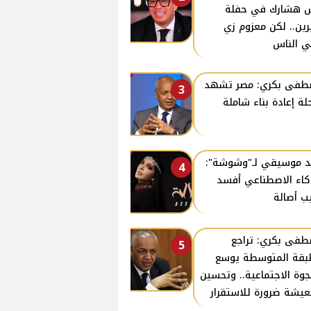
 هشارك في حفلة
ين.. لكن معزوم زي
ي الناس
فى بكري: مصر تشهد
3
لة إعادة بناء شاملة
د موسيقي لـ"وشوشة":
4
كاء الاصطناعي أفسد
ب أصالة
فى بكري: تراجع
5
بقة المتوسطة يوسع
جوة الاجتماعية.. وتحسين
عيشة ضرورة للاستقرار