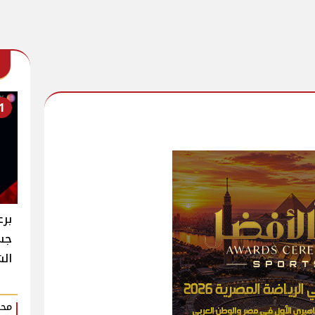
1
برع
جسا
ال
محم