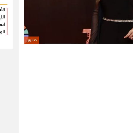
الأ
الل
انس
الو
صابرين