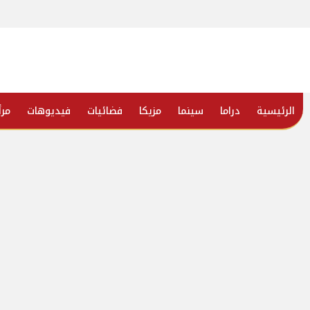
الرئيسية
دراما
سينما
مزيكا
فضائيات
فيديوهات
مرأ