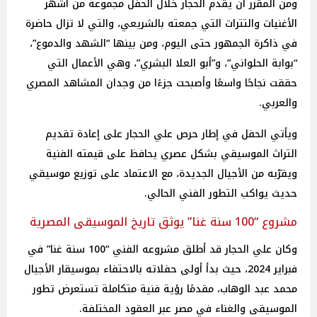
ومن المقرر أن يقدم الحجار خلال الحفل مجموعة من أشهر
الأغنيات والتترات التي جمعته بالشريعي، والتي لا تزال حاضرة
في ذاكرة الجمهور حتى اليوم، ومن بينها “الشهد والدموع”،
“بوابة الحلواني”، و”أبو العلا البشري”، وهي الأعمال التي
حققت نجاحًا واسعًا وأصبحت جزءًا من وجدان المشاهد المصري
والعربي.
ويأتي الحفل في إطار حرص علي الحجار على إعادة تقديم
التراث الموسيقي بشكل عصري يحافظ على قيمته الفنية
ويقرّبه من الأجيال الجديدة، مع الاعتماد على توزيع موسيقي
حديث يواكب التطور الفني الحالي.
مشروع “100 سنة غنا” يوثق تاريخ الموسيقى المصرية
وكان علي الحجار قد أطلق مشروعه الفني “100 سنة غنا” في
فبراير 2024، حيث بدأ أولى حفلاته بالاحتفاء بموسيقار الأجيال
محمد عبد الوهاب، مقدمًا رؤية فنية متكاملة تستعرض تطور
الموسيقى والغناء في مصر عبر العقود المختلفة.