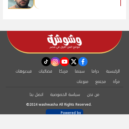
instagram
tiktok
youtube
twitter
facebook
الرئيسية
دراما
سينما
مزيكا
فضائيات
فيديوهات
مرأة
مجتمع
منوعات
من نحن
سياسة الخصوصية
اتصل بنا
©2024 washwasha All Rights Reserved.
Powered by