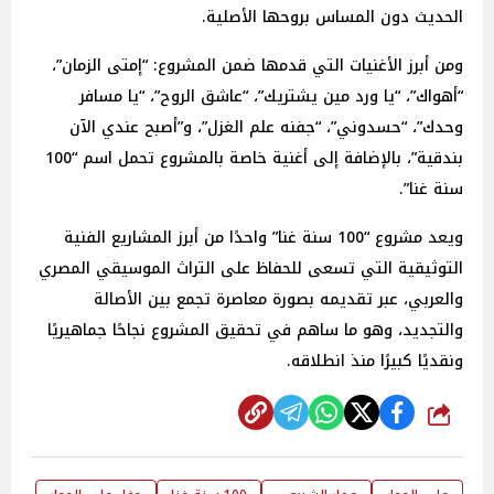
الحديث دون المساس بروحها الأصلية.
ومن أبرز الأغنيات التي قدمها ضمن المشروع: “إمتى الزمان”،
“أهواك”، “يا ورد مين يشتريك”، “عاشق الروح”، “يا مسافر
وحدك”، “حسدوني”، “جفنه علم الغزل”، و”أصبح عندي الآن
بندقية”، بالإضافة إلى أغنية خاصة بالمشروع تحمل اسم “100
سنة غنا”.
ويعد مشروع “100 سنة غنا” واحدًا من أبرز المشاريع الفنية
التوثيقية التي تسعى للحفاظ على التراث الموسيقي المصري
والعربي، عبر تقديمه بصورة معاصرة تجمع بين الأصالة
والتجديد، وهو ما ساهم في تحقيق المشروع نجاحًا جماهيريًا
ونقديًا كبيرًا منذ انطلاقه.
شارك