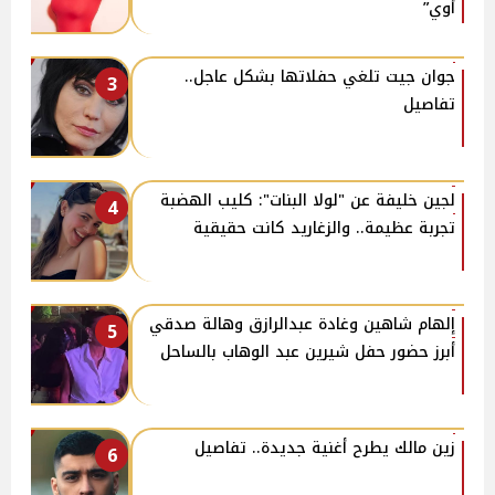
أوي”
جوان جيت تلغي حفلاتها بشكل عاجل..
3
تفاصيل
لجين خليفة عن "لولا البنات": كليب الهضبة
4
تجربة عظيمة.. والزغاريد كانت حقيقية
إلهام شاهين وغادة عبدالرازق وهالة صدقي
5
أبرز حضور حفل شيرين عبد الوهاب بالساحل
زين مالك يطرح أغنية جديدة.. تفاصيل
6