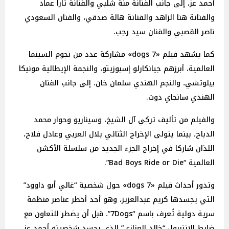
أحمد عز، إلى جانب الفنانة منة شلبي والفنانة تارا عماد
والفنانة هنا الزاهد والفنانة هالة صدقي، والفنان السعودي
ناصر القصبي والفنان سيد رجب.
كما يشهد فيلم «dogs 7» مشاركة عدد من نجوم السينما
العالمية، أبرزهم جيانكارلو إسبوزيتو، والنجمة الإيطالية مونيكا
بيلوتشي، والنجم الهندي سلمان خان، إلى جانب الفنان
الهندي سانجاي دوت.
والفيلم من تأليف تركي آل الشيخ، وسيناريو وحوار محمد
الدباح، بينما يتولى الإخراج الثنائي بلال العربي وعادل فلاح،
اللذان شاركا في إخراج الجزء الجديد من سلسلة الأكشن
العالمية “Bad Boys Ride or Die”.
وتدور أحداث فيلم «dogs 7» حول شخصية “غالي أبو داوود”
التي يجسدها كريم عبدالعزيز، وهو أحد أخطر عناصر منظمة
سرية دولية تُعرف باسم “7Dogs”، قبل أن يضطر للتعاون مع
ضابط الإنتربول “خالد العزازي” الذي يجسد شخصيته أحمد عز،