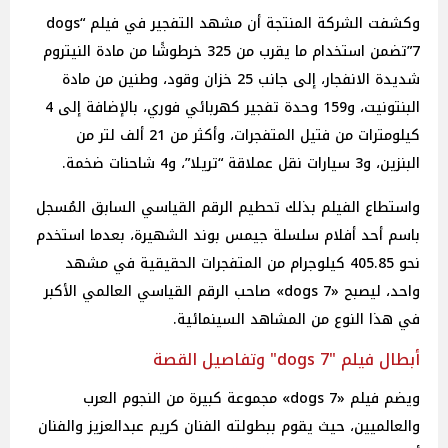
وكشفت الشركة المنتجة أن مشهد التفجير في فيلم “dogs
7”تضمن استخدام ما يقرب من 325 خرطوشًا من مادة النيتروم
شديدة الانفجار، إلى جانب 25 خزان وقود، وطنين من مادة
البنتونيت، و159 وحدة تفجير كهربائي فوري، بالإضافة إلى 4
كيلومترات من فتيل المتفجرات، وأكثر من 21 ألف لتر من
البنزين، و3 سيارات نقل عملاقة “تريلا”، و4 شاحنات ضخمة.
واستطاع الفيلم بذلك تحطيم الرقم القياسي السابق المُسجل
باسم أحد أفلام سلسلة جيمس بوند الشهيرة، بعدما استخدم
نحو 405.85 كيلوجرام من المتفجرات الحقيقية في مشهد
واحد، ليصبح «dogs 7» صاحب الرقم القياسي العالمي الأكبر
في هذا النوع من المشاهد السينمائية.
أبطال فيلم "dogs 7" وتفاصيل القصة
ويضم فيلم «dogs 7» مجموعة كبيرة من النجوم العرب
والعالميين، حيث يقوم ببطولته الفنان كريم عبدالعزيز والفنان